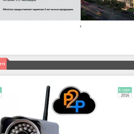
тті
.
4 серп.
2016