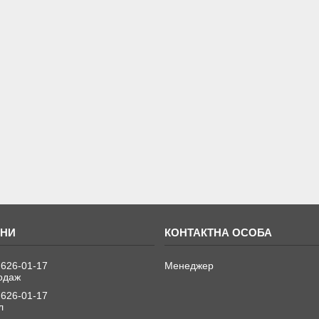
 626-01-17
Менеджер
одаж
 626-01-17
л