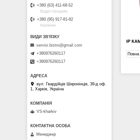
+380 (63) 411-68-52
Відділ продажу
+380 (95) 917-81-82
Керівник
IP КА
servisi.bistro@gmail.com
+380976260117
Повна 
+380976260117
вул. Гвардійців Широнінців, 39-д оф.
1, Харків, Україна
VS-kharkiv
Менеджер