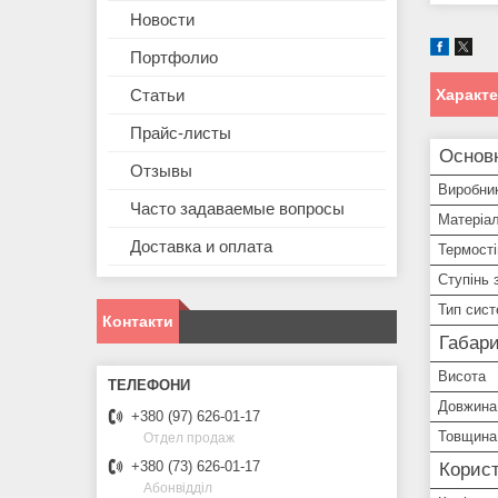
Новости
Портфолио
Характ
Статьи
Прайс-листы
Основн
Отзывы
Виробни
Часто задаваемые вопросы
Матеріал
Доставка и оплата
Термості
Ступінь 
Тип сис
Контакти
Габари
Висота
Довжина
+380 (97) 626-01-17
Товщина
Отдел продаж
+380 (73) 626-01-17
Корист
Абонвідділ