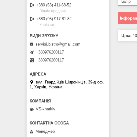
Колір
+380 (63) 411-68-52
Відділ продажу
Інформа
+380 (95) 917-81-82
Керівник
Ціна:
10
servisi.bistro@gmail.com
+380976260117
+380976260117
вул. Гвардійців Широнінців, 39-д оф.
1, Харків, Україна
VS-kharkiv
Менеджер