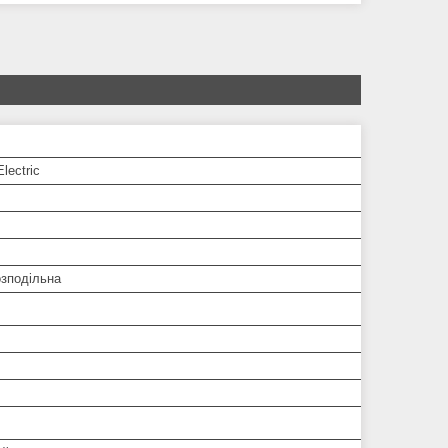
lectric
озподільна