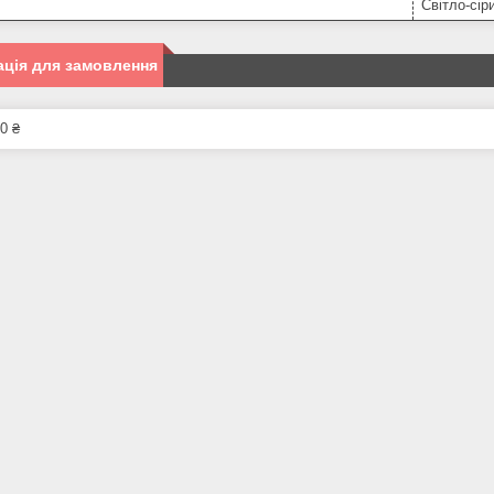
Світло-сір
ція для замовлення
0 ₴