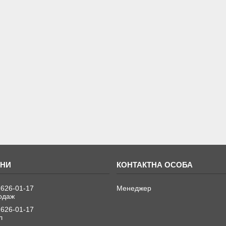
 626-01-17
Менеджер
одаж
 626-01-17
л