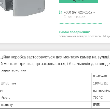
+380 (97) 626-01-17
Отдел продаж
повернення товару протягом 14 д
ційна коробка застосовується для монтажу камер на вулиці
й монтаж, кришка, що закривається, і 6 сальників для введен
і характеристики
85х85х40
, Ш/Г/В, мм
110/48/110
ал
поліпропіл
тійкість
750 °С
ь захисту
IP55