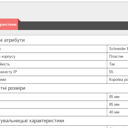
еристики
і атрибути
к
Schneider E
 корпусу
Пластик
йкість
Так
захисту IP
55
теми
Коробка р
тні розміри
85 мм
85 мм
40 мм
увальницькі характеристики