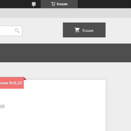
Кошик
Кошик
ння 6х0,22
103