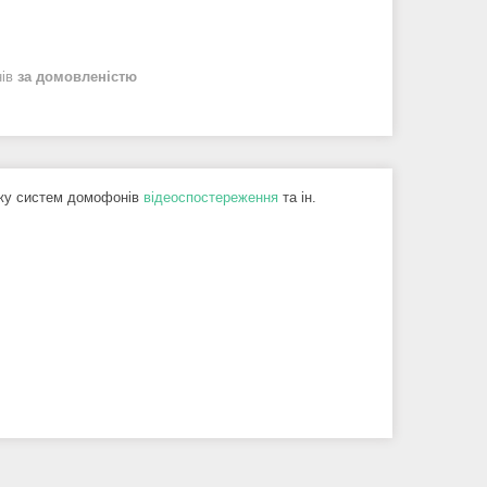
нів
за домовленістю
ажу систем домофонів
відеоспостереження
та ін.