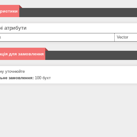
еристики
і атрибути
к
Vector
ція для замовлення
ну уточнюйте
льне замовлення:
100 бухт