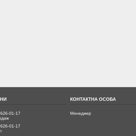
 626-01-17
Менеджер
одаж
 626-01-17
л