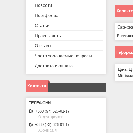
Новости
Характ
Портфолио
Статьи
Основн
Прайс-листы
Виробни
Отзывы
Інформа
Часто задаваемые вопросы
Доставка и оплата
Ціна:
Ці
Мініма
Контакти
+380 (97) 626-01-17
Отдел продаж
+380 (73) 626-01-17
Абонвідділ