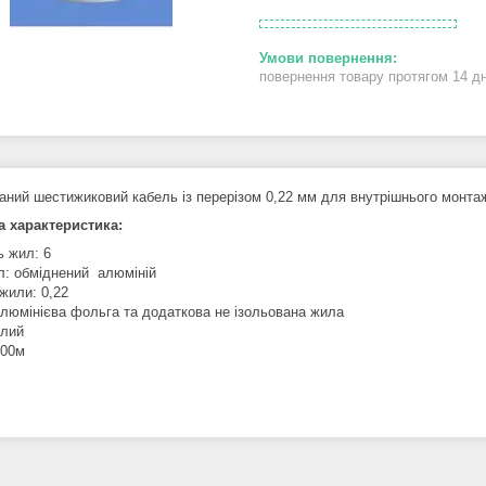
повернення товару протягом 14 д
аний шестижиковий кабель із перерізом 0,22 мм для внутрішнього монт
а характеристика:
ь жил: 6
л: обміднений алюміній
жили: 0,22
алюмінієва фольга та додаткова не ізольована жила
ілий
100м