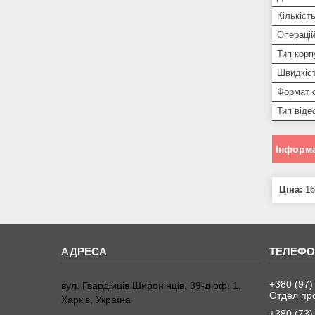
Кількіст
Операці
Тип корп
Швидкіст
Формат 
Тип віде
Інформа
Ціна:
16
+380 (97)
вул. Гвардійців Широнінців, 39-д оф. 1,
Отдел пр
Харків, Україна
+380 (73)