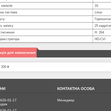
ь каналів
16
йна система
Linux
усу
Горизонта
ь запису
25 кадр/се
стиснення
H. 264
ореєстратора
HD-CVI
ція для замовлення
 200 ₴
 626-01-17
Менеджер
одаж
 626-01-17