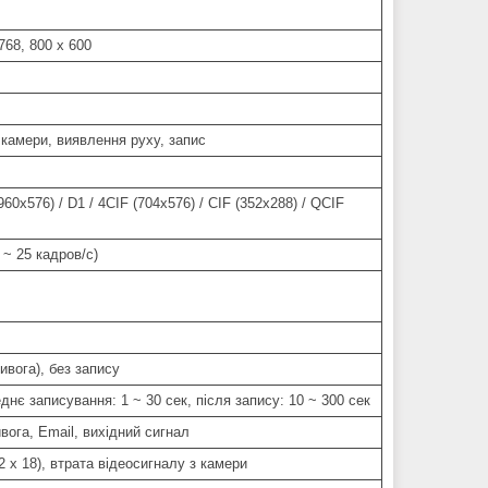
768, 800 х 600
к камери, виявлення руху, запис
60х576) / D1 / 4CIF (704х576) / CIF (352х288) / QCIF
1 ~ 25 кадров/с)
ивога), без запису
днє записування: 1 ~ 30 сек, після запису: 10 ~ 300 сек
вога, Email, вихідний сигнал
2 х 18), втрата відеосигналу з камери