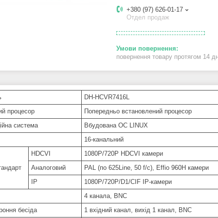
+380 (97) 626-01-17
Отдел продаж
повернення товару протягом 14 д
ь
DH-HCVR7416L
ий процесор
Попередньо встановлений процесор
ійна система
Вбудована ОС LINUX
16-канальний
HDCVI
1080P/720P HDCVI камери
тандарт
Аналоговий
PAL (по 625Line, 50 f/с), Effio 960H камери
IP
1080P/720P/D1/CIF IP-камери
4 канала, BNC
роння бесіда
1 вхідний канал, вихід 1 канал, BNC