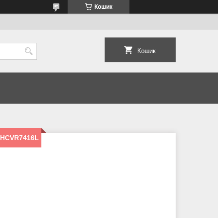
Кошик
Кошик
-HCVR7416L