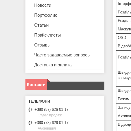
Інтерф
Новости
Розділь
Портфолио
Розділ
Статьи
Маскув
Прайс-листы
OSD
Отзывы
Відео/
Часто задаваемые вопросы
Розділь
Доставка и оплата
Швидкі
запису
Контакти
Швидкі
Режим 
Запису
+380 (97) 626-01-17
Отдел продаж
Активув
+380 (73) 626-01-17
Відеод
Абонвідділ