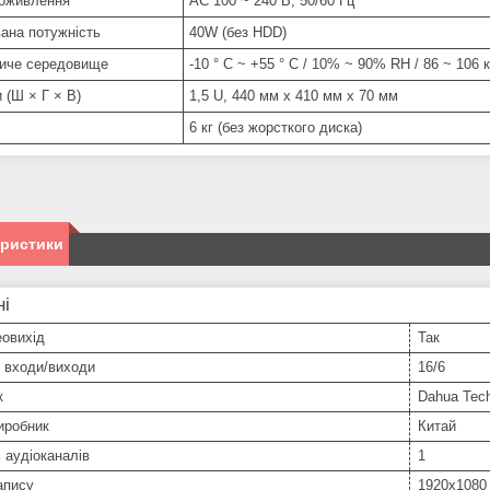
оживлення
AC 100 ~ 240 В, 50/60 Гц
ана потужність
40W (без HDD)
иче середовище
-10 ° C ~ +55 ° C / 10% ~ 90% RH / 86 ~ 106 
 (Ш × Г × В)
1,5 U, 440 мм х 410 мм х 70 мм
6 кг (без жорсткого диска)
еристики
ні
еовихід
Так
 входи/виходи
16/6
к
Dahua Tec
иробник
Китай
ь аудіоканалів
1
апису
1920х1080