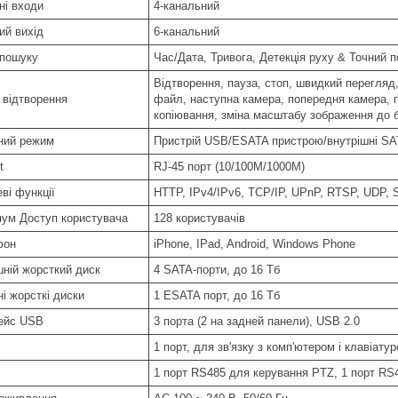
ні входи
4-канальний
ий вихід
6-канальний
пошуку
Час/Дата, Тривога, Детекція руху & Точний п
Відтворення, пауза, стоп, швидкий перегляд
 відтворення
файл, наступна камера, попередня камера, п
копіювання, зміна масштабу зображення до б
ний режим
Пристрій USB/ESATA пристрою/внутрішні S
t
RJ-45 порт (10/100M/1000M)
ві функції
HTTP, IPv4/IPv6, TCP/IP, UPnP, RTSP, UDP,
ум Доступ користувача
128 користувачів
фон
iPhone, IPad, Android, Windows Phone
шній жорсткий диск
4 SATA-порти, до 16 Тб
і жорсткі диски
1 ESATA порт, до 16 Тб
ейс USB
3 порта (2 на задней панели), USB 2.0
1 порт, для зв'язку з комп'ютером і клавіату
1 порт RS485 для керування PTZ, 1 порт RS