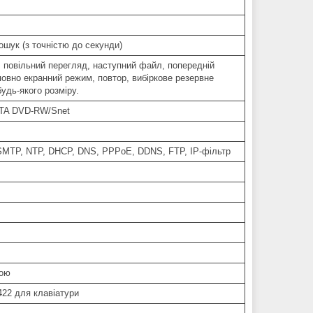
ошук (з точністю до секунди)
, повільний перегляд, наступний файл, попередній
овно екранний режим, повтор, вибіркове резервне
удь-якого розміру.
ATA DVD-RW/Snet
 SMTP, NTP, DHCP, DNS, PPPoE, DDNS, FTP, IP-фільтр
рою
422 для клавіатури