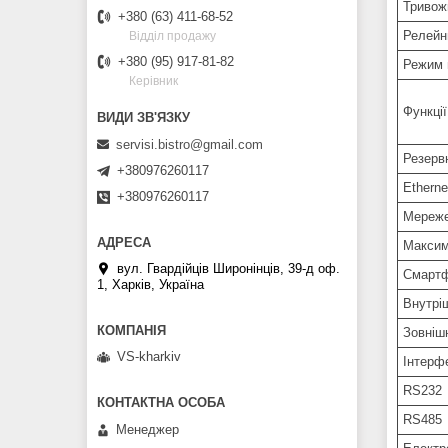
Тривож
+380 (63) 411-68-52
Релейн
Відділ продажу
+380 (95) 917-81-82
Режим 
Керівник
Функції
servisi.bistro@gmail.com
Резерв
+380976260117
Etherne
+380976260117
Мереже
Максим
вул. Гвардійців Широнінців, 39-д оф.
Смарт
1, Харків, Україна
Внутрі
Зовнішн
VS-kharkiv
Інтерф
RS232
RS485
Менеджер