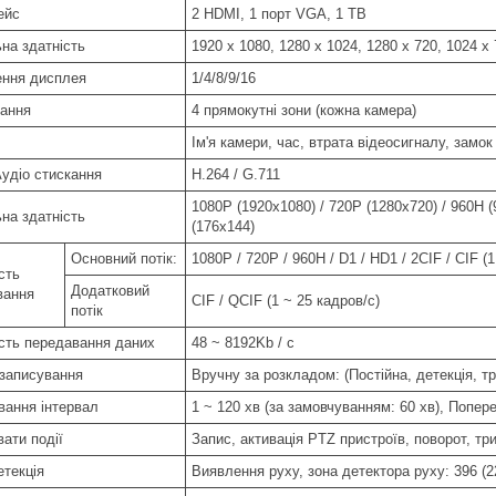
ейс
2 HDMI, 1 порт VGA, 1 ТВ
на здатність
1920 х 1080, 1280 х 1024, 1280 х 720, 1024 х 
ення дисплея
1/4/8/9/16
ання
4 прямокутні зони (кожна камера)
Ім'я камери, час, втрата відеосигналу, замо
Аудіо стискання
H.264 / G.711
1080P (1920х1080) / 720P (1280х720) / 960H (9
на здатність
(176х144)
Основний потік:
1080P / 720P / 960H / D1 / HD1 / 2CIF / CIF (
сть
Додатковий
вання
CIF / QCIF (1 ~ 25 кадров/с)
потік
сть передавання даних
48 ~ 8192Kb / с
записування
Вручну за розкладом: (Постійна, детекція, тр
вання інтервал
1 ~ 120 хв (за замовчуванням: 60 хв), Попере
ати події
Запис, активація PTZ пристроїв, поворот, три
етекція
Виявлення руху, зона детектора руху: 396 (2