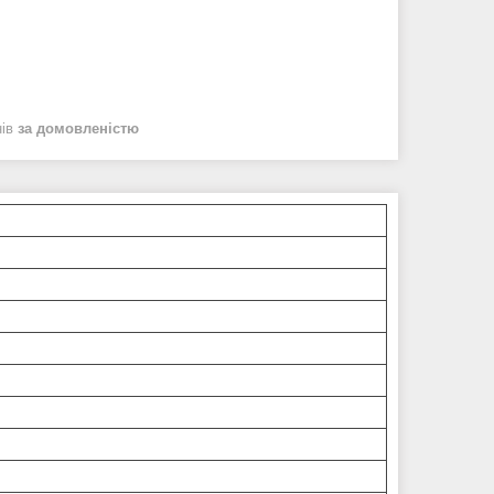
нів
за домовленістю