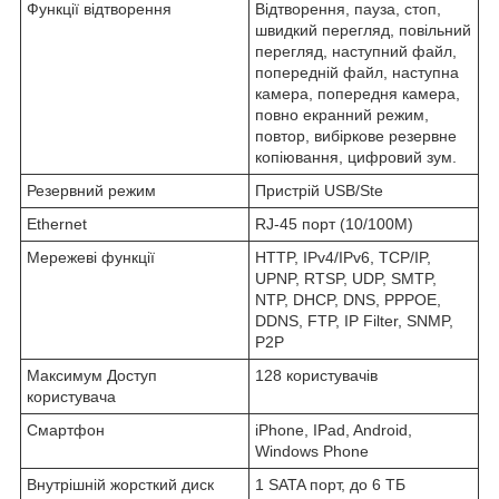
Функції відтворення
Відтворення, пауза, стоп,
швидкий перегляд, повільний
перегляд, наступний файл,
попередній файл, наступна
камера, попередня камера,
повно екранний режим,
повтор, вибіркове резервне
копіювання, цифровий зум.
Резервний режим
Пристрій USB/Ste
Ethernet
RJ-45 порт (10/100M)
Мережеві функції
HTTP, IPv4/IPv6, TCP/IP,
UPNP, RTSP, UDP, SMTP,
NTP, DHCP, DNS, PPPOE,
DDNS, FTP, IP Filter, SNMP,
P2P
Максимум Доступ
128 користувачів
користувача
Смартфон
iPhone, IPad, Android,
Windows Phone
Внутрішній жорсткий диск
1 SATA порт, до 6 ТБ