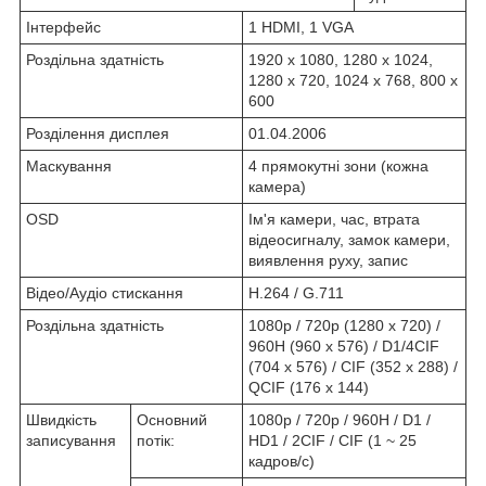
Інтерфейс
1 HDMI, 1 VGA
Роздільна здатність
1920 х 1080, 1280 х 1024,
1280 х 720, 1024 х 768, 800 х
600
Розділення дисплея
01.04.2006
Маскування
4 прямокутні зони (кожна
камера)
OSD
Ім'я камери, час, втрата
відеосигналу, замок камери,
виявлення руху, запис
Відео/Аудіо стискання
H.264 / G.711
Роздільна здатність
1080p / 720p (1280 х 720) /
960H (960 х 576) / D1/4CIF
(704 х 576) / CIF (352 х 288) /
QCIF (176 х 144)
Швидкість
Основний
1080p / 720p / 960H / D1 /
записування
потік:
HD1 / 2CIF / CIF (1 ~ 25
кадров/с)