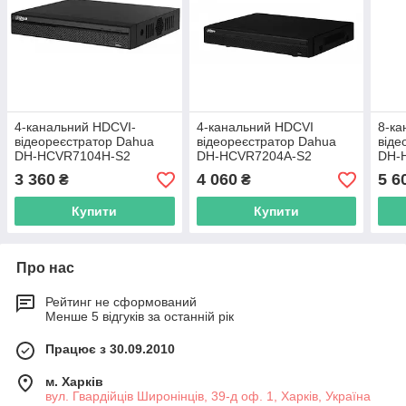
4-канальний HDCVI-
4-канальний HDCVI
8-ка
відеореєстратор Dahua
відеореєстратор Dahua
віде
DH-HCVR7104H-S2
DH-HCVR7204A-S2
DH-
3 360
4 060
5 6
₴
₴
Купити
Купити
Про нас
Рейтинг не сформований
Менше 5 відгуків за останній рік
Працює з 30.09.2010
м. Харків
вул. Гвардійців Широнінців, 39-д оф. 1, Харків, Україна