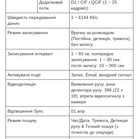
Додатковий
D1 / CIF / QCIF (1 ~ 25
потік
кадрів/с)
Швидкість передавання
1 ~ 6144 Кб/с.
даних
Режим записування
Вручну за розкладом:
(Постійна, детекція, тривога),
без запису
Записування інтервал
1 ~ 60 хв, попереднє
записування: 1 ~ 30 сек,
після запису: 10 ~ 300 сек
Активувати події
Запис, Email, вихідний сигнал
Відеодетекція
Виявлення руху, зона
детектора руху: 396 (22 х
18), втрата відеосигналу з
камери
Відтворення Sync
01.апр
Режим пошуку
Час/Дата, Тривога, Детекція
руху & Точний пошук (з
точністю до секунди)