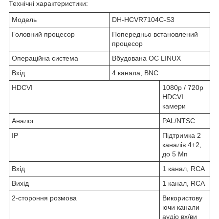
Технічні характеристики:
Модель
DH-HCVR7104C-S3
Головний процесор
Попередньо встановлений
процесор
Операційна система
Вбудована ОС LINUX
Вхід
4 канала, BNC
HDCVI
1080p / 720p
HDCVI
камери
Аналог
PAL/NTSC
IP
Підтримка 2
каналів 4+2,
до 5 Мп
Вхід
1 канал, RCA
Вихід
1 канал, RCA
2-стороння розмова
Використову
ючи канали
аудіо вх/ви