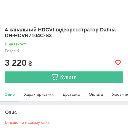
4-канальний HDCVI-відеореєстратор Dahua
DH-HCVR7104C-S3
В наявності
Роздріб
3 220
₴
Купити
Опис
Характеристики
Доставка
Оплата
Умови п
Опис
Більше на нашому сайті.