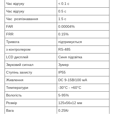
Час відгуку
< 0.1 c
Час відгуку
0.5 с
Час розпізнавання
1.5 с
FAR
0.00004%
FRR
0.15%
Тривога
підтримується
з контролером
RS-485
LCD дисплей
Синя підсвітка
Звуковий сигнал
Зумер
Ступінь захисту
IP55
Живлення
DC 9-15В/100 мА
Температури
-30°С - +60°С
Вологість
5-95%
Розмір
125х56х12 мм
Вага
0.25Кг