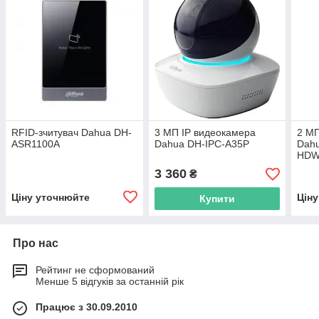
RFID-зчитувач Dahua DH-
3 МП IP видеокамера
2 М
ASR1100A
Dahua DH-IPC-A35P
Dah
HDW
мм)
3 360
₴
Ціну уточнюйте
Цін
Купити
Про нас
Рейтинг не сформований
Менше 5 відгуків за останній рік
Працює з 30.09.2010