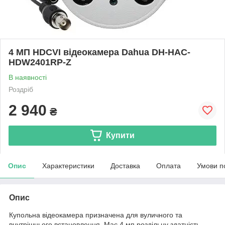
4 МП HDCVI відеокамера Dahua DH-HAC-
HDW2401RP-Z
В наявності
Роздріб
2 940
₴
Купити
Опис
Характеристики
Доставка
Оплата
Умови п
Опис
Купольна відеокамера призначена для вуличного та
внутрішнього встановлення. Має 4 мп роздільну здатність,