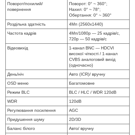
Поворот/похилий/
Поворот: 0° ~ 360°;
повернення
Нахил: 0° ~ 78°;
Обертання: 0° ~ 360°
Роздільна здатність
4Мп (2560х1440)
Частота кадрів
4Мп/1080р — 25 кадрів/с,
720р — 50 кадрів/с
Відеовихід
1-канал BNC — HDCVI
високої чіткості / 1-канал
CVBS аналоговий вихід
(одночасно)
День/ніч
Авто (ICR)/ вручну
OSD меню
Багатомовне
Режим BLC
BLC / HLC / WDR 120dB
WDR
120dB
Регулювання посилення
AGC
Придушення шуму
2D/3D
Баланс білого
Авто/ вручну