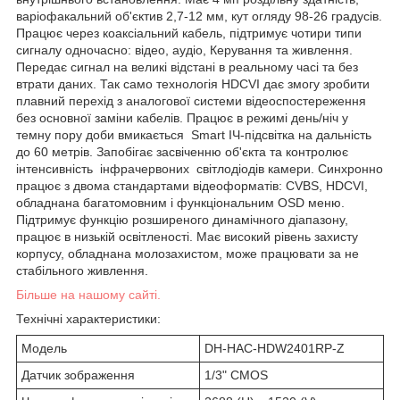
варіофакальний об'єктив 2,7-12 мм, кут огляду 98-26 градусів.
Працює через коаксіальний кабель, підтримує чотири типи
сигналу одночасно: відео, аудіо, Керування та живлення.
Передає сигнал на великі відстані в реальному часі та без
втрати даних. Так само технологія HDCVI дає змогу зробити
плавний перехід з аналогової системи відеоспостереження
без основної заміни кабелів. Працює в режимі день/ніч у
темну пору доби вмикається Smart ІЧ-підсвітка на дальність
до 60 метрів. Запобігає засвіченню об'єкта та контролює
інтенсивність інфрачервоних світлодіодів камери. Синхронно
працює з двома стандартами відеоформатів: CVBS, HDCVI,
обладнана багатомовним і функціональним OSD меню.
Підтримує функцію розширеного динамічного діапазону,
працює в низькій освітленості. Має високий рівень захисту
корпусу, обладнана молозахистом, може працювати за не
стабільного живлення.
Більше на нашому сайті.
Технічні характеристики:
Модель
DH-HAC-HDW2401RP-Z
Датчик зображення
1/3" CMOS