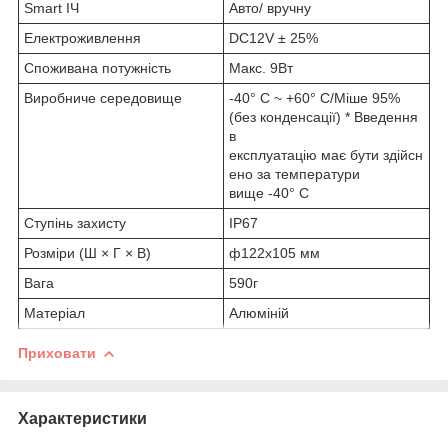
Smart ІЧ
Авто/ вручну
Електроживлення
DC12V ± 25%
Споживана потужність
Макс. 9Вт
Виробниче середовище
-40° C ~ +60° C/Міше 95%
(без конденсації) * Введення
в
експлуатацію має бути здійсн
ено за температури
вище -40° C
Ступінь захисту
IP67
Розміри (Ш × Г × В)
ф122х105 мм
Вага
590г
Матеріал
Алюміній
Приховати
Характеристики