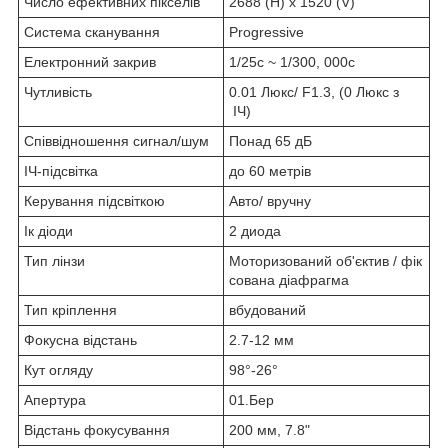
Число ефективних пікселів
2688 (H) х 1520 (V)
Система сканування
Progressive
Електронний закрив
1/25с ~ 1/300, 000с
Чутливість
0.01 Люкс/ F1.3, (0 Люкс з
ІЧ)
Співвідношення сигнал/шум
Понад 65 дБ
ІЧ-підсвітка
до 60 метрів
Керування підсвіткою
Авто/ вручну
Ік діоди
2 диода
Тип лінзи
Моторизований об'єктив / фік
сована діафрагма
Тип кріплення
вбудований
Фокусна відстань
2.7-12 мм
Кут огляду
98°-26°
Апертура
01.Бер
Відстань фокусування
200 мм, 7.8"