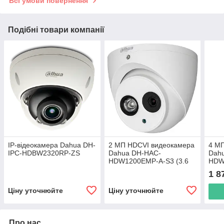
Всі умови повернення
Подібні товари компанії
IP-відеокамера Dahua DH-
2 МП HDCVI видеокамера
4 МП
IPC-HDBW2320RP-ZS
Dahua DH-HAC-
Dah
HDW1200EMP-A-S3 (3.6
HDW
мм)
1 8
Ціну уточнюйте
Ціну уточнюйте
Про нас