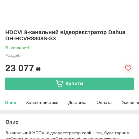
HDCVI 8-канальний відеореєстратор Dahua
DH-HCVR8808S-S3
В наявності
Роздріб
23 077
₴
Купити
Опис
Характеристики
Доставка
Оплата
Умови п
Опис
8-канальний HDCVI-відеореєстратор серії Ultra, буде гарним
вибором для вже наявної системи відеоспостереження.