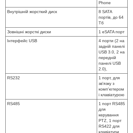
Phone
Внутрішній жорсткий диск
8 SATA
портів, до 64
Тб
Зовнішні жорсткі диски
1 eSATA порт
Інтерфейс USB
4 порти (2 на
задній панелі
USB 3.0, 2 на
передній
панелі USB
2.0),
RS232
1 порт, для
зв'язку з
комп'ютером
і клавіатурою
RS485
1 порт RS485
для
керування
PTZ, 1 порт
RS422 для
клавіатури