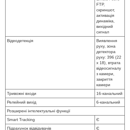
FTP,
скриншот,
активація
динаміка,
вихідний
сигнал
Відеодетекція
Виявлення
руху, зона
детектора
руху: 396 (22
х 18), втрата
відеосигналу
з камери,
закриття
камери
Тривожні входи
16-канальний
Релейний вихід
6-канальний
Розширені інтелектуальні функції
Smart Tracking
Є
Підрахунок відвідувачів
Є