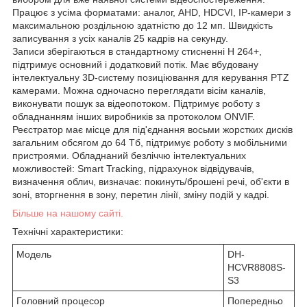
Працює з усіма форматами: аналог, AHD, HDCVI, IP-камери з
максимальною роздільною здатністю до 12 мп. Швидкість
записування з усіх каналів 25 кадрів на секунду.
Записи зберігаються в стандартному стисненні Н 264+,
підтримує основний і додатковий потік. Має вбудовану
інтелектуальну 3D-систему позиціювання для керування PTZ
камерами. Можна одночасно переглядати вісім каналів,
виконувати пошук за відеопотоком. Підтримує роботу з
обладнанням інших виробників за протоколом ONVIF.
Реєстратор має місце для під'єднання восьми жорстких дисків
загальним обсягом до 64 Тб, підтримує роботу з мобільними
пристроями. Обладнаний безліччю інтелектуальних
можливостей: Smart Tracking, підрахунок відвідувачів,
визначення облич, визначає: покинуть/брошені речі, об'єкти в
зоні, вторгнення в зону, перетин лінії, зміну подій у кадрі.
Більше на нашому сайті.
Технічні характеристики:
Модель
DH-
HCVR8808S-
S3
Головний процесор
Попередньо