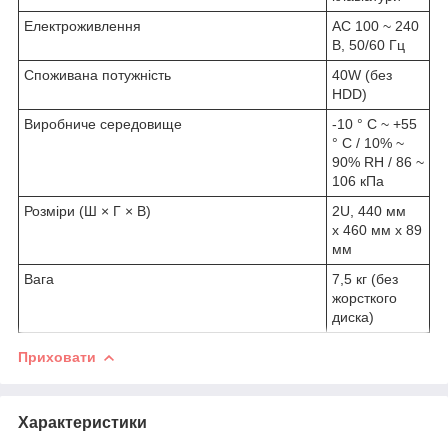
Електроживлення
AC 100 ~ 240
В, 50/60 Гц
Споживана потужність
40W (без
HDD)
Виробниче середовище
-10 ° C ~ +55
° C / 10% ~
90% RH / 86 ~
106 кПа
Розміри (Ш × Г × В)
2U, 440 мм
х 460 мм х 89
мм
Вага
7,5 кг (без
жорсткого
диска)
Приховати
Характеристики