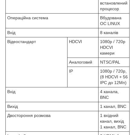
встановлений
процесор
Операційна система
Вбудована
ОС LINUX
Вхід
8 каналів
Відеостандарт
HDCVI
1080p / 720p
HDCVI
камери
Аналоговий
NTSC/PAL
IP
1080p / 720p,
(8 HDCVI + 56
IPC до 12Мп)
Вхід
4 канала,
BNC
Вихід
1 канал, BNC
Двостороння розмова
1 вхідний
канал, вихід
1 канал, BNC