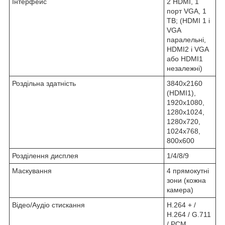
Інтерфейс
2 HDMI, 1
порт VGA, 1
ТВ; (HDMI 1 і
VGA
паралельні,
HDMI2 і VGA
або HDMI1
незалежні)
Роздільна здатність
3840x2160
(HDMI1),
1920х1080,
1280х1024,
1280х720,
1024х768,
800х600
Розділення дисплея
1/4/8/9
Маскування
4 прямокутні
зони (кожна
камера)
Відео/Аудіо стискання
H.264 + /
H.264 / G.711
/ PCM