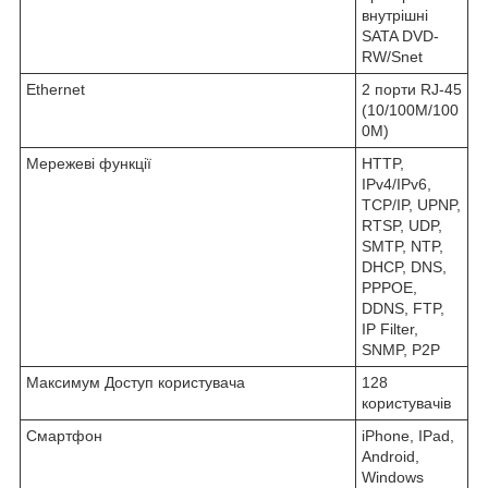
внутрішні
SATA DVD-
RW/Snet
Ethernet
2 порти RJ-45
(10/100M/100
0M)
Мережеві функції
HTTP,
IPv4/IPv6,
TCP/IP, UPNP,
RTSP, UDP,
SMTP, NTP,
DHCP, DNS,
PPPOE,
DDNS, FTP,
IP Filter,
SNMP, P2P
Максимум Доступ користувача
128
користувачів
Смартфон
iPhone, IPad,
Android,
Windows