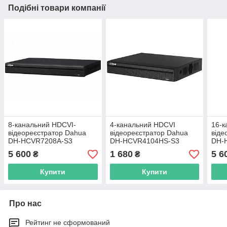
Подібні товари компанії
8-канальний HDCVI-
4-канальний HDCVI
16-к
відеореєстратор Dahua
відеореєстратор Dahua
віде
DH-HCVR7208A-S3
DH-HCVR4104HS-S3
DH-
5 600
1 680
5 6
₴
₴
Купити
Купити
Про нас
Рейтинг не сформований