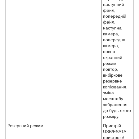
наступний
файл,
попередній
файл,
наступна
камера,
попередня
камера,
повно
екранний
режим,
повтор,
вибіркове
резервне
копіювання,
зміна
масштабу
зображення
до будь-якого
розміру.
Резервний режим
Пристрій
USB/ESATA
пристрою/