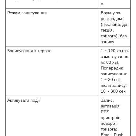
с
Режим записування
Вручну за
розкладом:
(Постійна, де
текція,
тривога), без
запису
Записування інтервал
1 ~ 120 хв (за
замовчування
м: 60 хв),
Попереднє
записування:
1 ~ 30 сек,
після запису:
10 ~ 300 сек
Активувати події
Запис,
активація
PTZ
пристроїв,
поворот,
тривога;
Email, Push,