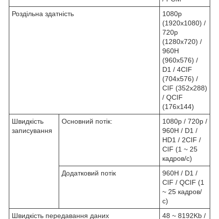
Роздільна здатність
1080p
(1920х1080) /
720p
(1280х720) /
960H
(960х576) /
D1 / 4CIF
(704х576) /
CIF (352х288)
/ QCIF
(176х144)
Швидкість
Основний потік:
1080p / 720p /
записування
960H / D1 /
HD1 / 2CIF /
CIF (1 ~ 25
кадров/с)
Додатковий потік
960H / D1 /
CIF / QCIF (1
~ 25 кадров/
с)
Швидкість передавання даних
48 ~ 8192Kb /