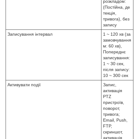
розкладом:
(Постійна, де
текція,
тривога), без
запису
Записування інтервал
1 ~ 120 хв (за
замовчування
м: 60 хв),
Попереднє
записування:
1 ~ 30 сек,
після запису:
10 ~ 300 сек
Активувати події
Запис,
активація
PTZ
пристроїв,
поворот,
тривога;
Email, Push,
FTP,
скриншот,
активація