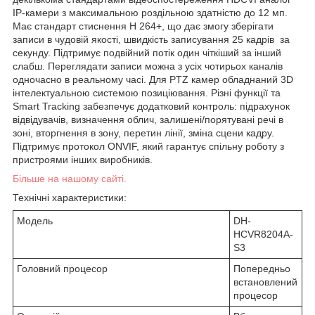
IP-камери з максимальною роздільною здатністю до 12 мп.
Має стандарт стиснення Н 264+, що дає змогу зберігати
записи в чудовій якості, швидкість записування 25 кадрів за
секунду. Підтримує подвійний потік один чіткіший за інший
слабш. Переглядати записи можна з усіх чотирьох каналів
одночасно в реальному часі. Для PTZ камер обладнаний 3D
інтелектуальною системою позиціювання. Різні функції та
Smart Tracking забезпечує додатковий контроль: підрахунок
відвідувачів, визначення облич, залишені/порятувані речі в
зоні, вторгнення в зону, перетин лінії, зміна сцени кадру.
Підтримує протокол ONVIF, який гарантує спільну роботу з
пристроями інших виробників.
Більше на нашому сайті.
Технічні характеристики:
Модель
DH-
HCVR8204A-
S3
Головний процесор
Попередньо
встановлений
процесор