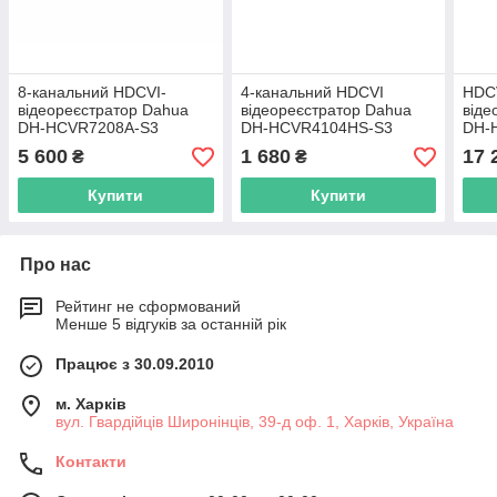
8-канальний HDCVI-
4-канальний HDCVI
HDCV
відеореєстратор Dahua
відеореєстратор Dahua
віде
DH-HCVR7208A-S3
DH-HCVR4104HS-S3
DH-
5 600
1 680
17 
₴
₴
Купити
Купити
Про нас
Рейтинг не сформований
Менше 5 відгуків за останній рік
Працює з 30.09.2010
м. Харків
вул. Гвардійців Широнінців, 39-д оф. 1, Харків, Україна
Контакти