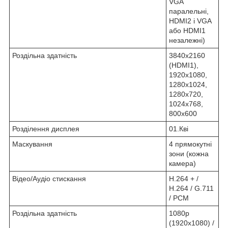
VGA
паралельні,
HDMI2 і VGA
або HDMI1
незалежні)
Роздільна здатність
3840x2160
(HDMI1),
1920х1080,
1280х1024,
1280х720,
1024х768,
800х600
Розділення дисплея
01.Кві
Маскування
4 прямокутні
зони (кожна
камера)
Відео/Аудіо стискання
H.264 + /
H.264 / G.711
/ PCM
Роздільна здатність
1080p
(1920х1080) /