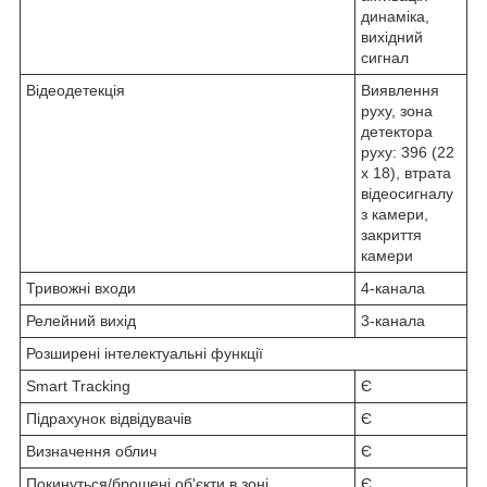
динаміка,
вихідний
сигнал
Відеодетекція
Виявлення
руху, зона
детектора
руху: 396 (22
х 18), втрата
відеосигналу
з камери,
закриття
камери
Тривожні входи
4-канала
Релейний вихід
3-канала
Розширені інтелектуальні функції
Smart Tracking
Є
Підрахунок відвідувачів
Є
Визначення облич
Є
Покинуться/брошені об'єкти в зоні
Є