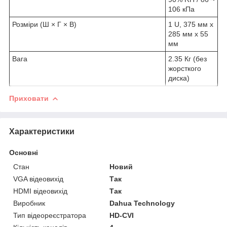
106 кПа
Розміри (Ш × Г × В)
1 U, 375 мм х
285 мм х 55
мм
Вага
2.35 Кг (без
жорсткого
диска)
Приховати
Характеристики
Основні
Стан
Новий
VGA відеовихід
Так
HDMI відеовихід
Так
Виробник
Dahua Technology
Тип відеореєстратора
HD-CVI