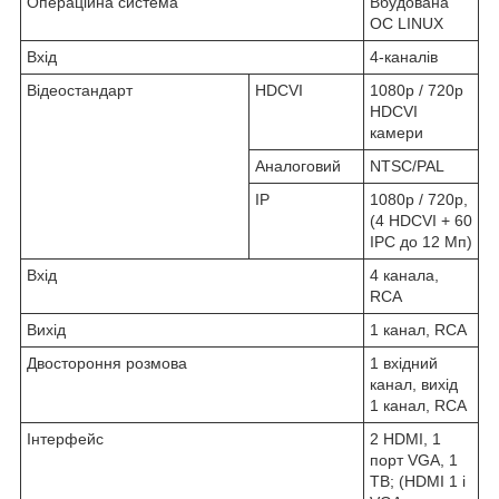
Операційна система
Вбудована
ОС LINUX
Вхід
4-каналів
Відеостандарт
HDCVI
1080p / 720p
HDCVI
камери
Аналоговий
NTSC/PAL
IP
1080p / 720p,
(4 HDCVI + 60
IPC до 12 Мп)
Вхід
4 канала,
RCA
Вихід
1 канал, RCA
Двостороння розмова
1 вхідний
канал, вихід
1 канал, RCA
Інтерфейс
2 HDMI, 1
порт VGA, 1
ТВ; (HDMI 1 і