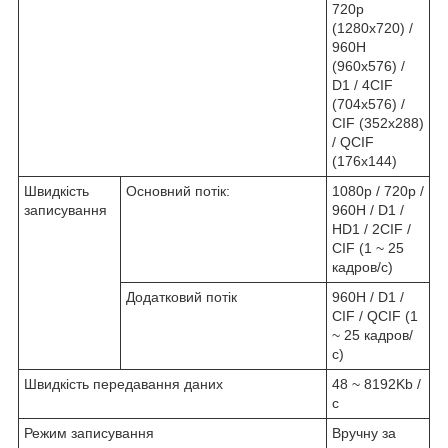
720p
(1280х720) /
960H
(960х576) /
D1 / 4CIF
(704х576) /
CIF (352х288)
/ QCIF
(176х144)
Швидкість
Основний потік:
1080p / 720p /
записування
960H / D1 /
HD1 / 2CIF /
CIF (1 ~ 25
кадров/с)
Додатковий потік
960H / D1 /
CIF / QCIF (1
~ 25 кадров/
с)
Швидкість передавання даних
48 ~ 8192Kb /
с
Режим записування
Вручну за