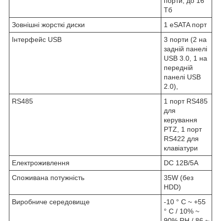
порти, до 16
Тб
Зовнішні жорсткі диски
1 eSATA порт
Інтерфейс USB
3 порти (2 на
задній панелі
USB 3.0, 1 на
передній
панелі USB
2.0),
RS485
1 порт RS485
для
керування
PTZ, 1 порт
RS422 для
клавіатури
Електроживлення
DC 12В/5A
Споживана потужність
35W (без
HDD)
Виробниче середовище
-10 ° C ~ +55
° C / 10% ~
90% RH / 86 ~