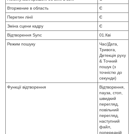
Вторжение в область
Є
Перетин лінії
Є
Зміна сцени кадру
Є
Відтворення Sync
01.Кві
Режим пошуку
Час/Дата,
Тривога,
Детекція руху
& Точний
пошук (з
точністю до
секунди)
Функції відтворення
Відтворення,
пауза, стоп,
швидкий
перегляд,
повільний
перегляд,
наступний
файл,
попередній