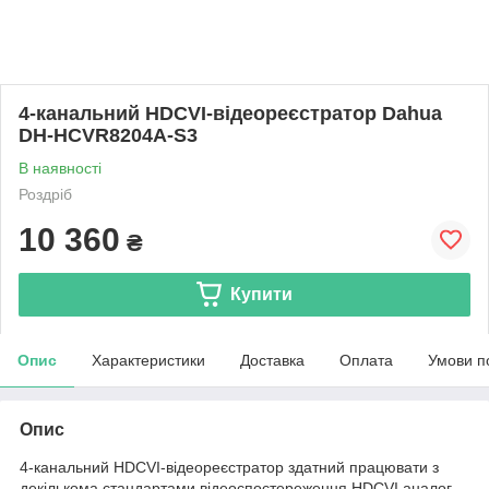
4-канальний HDCVI-відеореєстратор Dahua
DH-HCVR8204A-S3
В наявності
Роздріб
10 360
₴
Купити
Опис
Характеристики
Доставка
Оплата
Умови п
Опис
4-канальний HDCVI-відеореєстратор здатний працювати з
декількома стандартами відеоспостереження HDCVI аналог