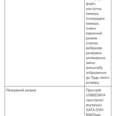
файл,
наступна
камера,
попередня
камера,
повно
екранний
режим,
повтор,
вибіркове
резервне
копіювання,
зміна
масштабу
зображення
до будь-якого
розміру.
Резервний режим
Пристрій
USB/ESATA
пристрою/
внутрішні
SATA DVD-
RW/Snet