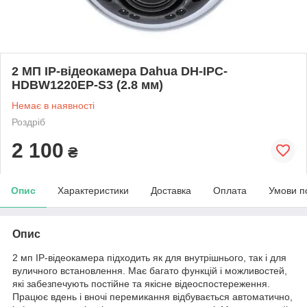
2 МП IP-відеокамера Dahua DH-IPC-
HDBW1220EP-S3 (2.8 мм)
Немає в наявності
Роздріб
2 100
₴
Опис
Характеристики
Доставка
Оплата
Умови п
Опис
2 мп IP-відеокамера підходить як для внутрішнього, так і для
вуличного встановлення. Має багато функцій і можливостей,
які забезпечують постійне та якісне відеоспостереження.
Працює вдень і вночі перемикання відбувається автоматично,