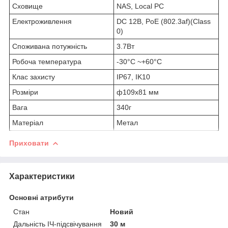
Сховище
NAS, Local PC
Електроживлення
DC 12В, PoE (802.3af)(Class
0)
Споживана потужність
3.7Вт
Робоча температура
-30°C ~+60°C
Клас захисту
IP67, IK10
Розміри
ф109x81 мм
Вага
340г
Матеріал
Метал
Приховати
Характеристики
Основні атрибути
Стан
Новий
Дальність ІЧ-підсвічування
30 м