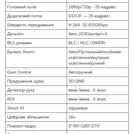
Головний потік:
1080p/720p - 25 кадрів/с.
Додатковий поток:
D1/CIF — 25 кадрів/с.
Швидкість передавання
H.264: 32-8192Kbps
День/ніч
Авто (ICR)/колір/ч-б
BLC режими
BLC / HLC / DWDR
Баланс білого
Авто/Пустальний/особливе
освітлення/внутрішні
освітлення/ручний
Gain Control
Авто/ручний
Придушення шуму
3D-DNR
Детектор руху
вмик./вимк., 4 зони
ROI
вмик./вимк., 4 зони
Smart ІЧ
підтримує
Цифрове збільшення
16х
Поворот кадру
0°/90°/180°/270°