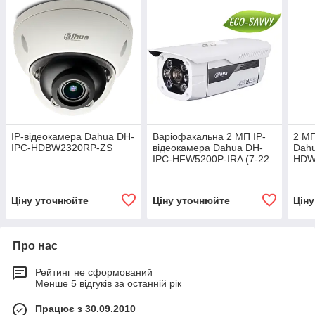
IP-відеокамера Dahua DH-
Варіофакальна 2 МП IP-
2 М
IPC-HDBW2320RP-ZS
відеокамера Dahua DH-
Dah
IPC-HFW5200P-IRA (7-22
HDW
мм)
мм)
Ціну уточнюйте
Ціну уточнюйте
Цін
Про нас
Рейтинг не сформований
Менше 5 відгуків за останній рік
Працює з 30.09.2010