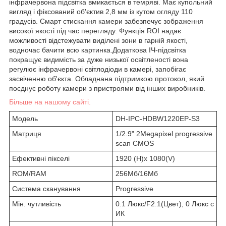
інфрачервона підсвітка вмикається в темряві. Має купольний
вигляд і фіксований об'єктив 2,8 мм із кутом огляду 110
градусів. Смарт стискання камери забезпечує зображення
високої якості під час перегляду. Функція ROI надає
можливості відстежувати виділені зони в гарній якості,
водночас бачити всю картинка.Додаткова ІЧ-підсвітка
покращує видимість за дуже низької освітленості вона
регулює інфрачервоні світлодіоди в камері, запобігає
засвіченню об'єкта. Обладнана підтримкою протокол, який
поєднує роботу камери з пристроями від інших виробників.
Більше на нашому сайті.
Модель
DH-IPC-HDBW1220EP-S3
Матриця
1/2.9" 2Megapixel progressive
scan CMOS
Ефективні пікселі
1920 (H)x 1080(V)
ROM/RAM
256Мб/16Мб
Система сканування
Progressive
Мін. чутливість
0.1 Люкс/F2.1(Цвет), 0 Люкс с
ИК