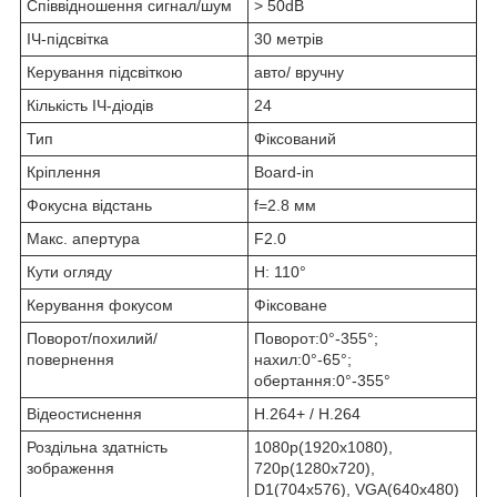
Співвідношення сигнал/шум
> 50dB
ІЧ-підсвітка
30 метрів
Керування підсвіткою
авто/ вручну
Кількість ІЧ-діодів
24
Тип
Фіксований
Кріплення
Board-in
Фокусна відстань
f=2.8 мм
Макс. апертура
F2.0
Кути огляду
H: 110°
Керування фокусом
Фіксоване
Поворот/похилий/
Поворот:0°-355°;
повернення
нахил:0°-65°;
обертання:0°-355°
Відеостиснення
H.264+ / H.264
Роздільна здатність
1080p(1920x1080),
зображення
720p(1280x720),
D1(704x576), VGA(640x480)