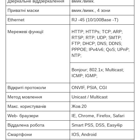
Дзеркальне віддзеркалення
вмик./вимк.
Приватні маски
вмик./вимк., 4 зони
Ethernet
RJ -45 (10/100Base -T)
Мережеві функції
HTTP; HTTPs; TCP; ARP;
RTSP; RTP; UDP; SMTP;
FTP; DHCP; DNS; DDNS;
PPPOE; IPv4/v6; QoS; UPnP;
NTP;
Bonjour; 802.1x; Multicast;
ICMP; IGMP;
Відкриті протоколи
ONVIF, PSIA, CGI
Метод мовлення
Unicast / Multicast
Макс. користувачів
Жов.20
Web- браузери
IE, Chrome, Firefox, Safari
Віддалена робота
Smart PSS, DSS, Easy4ip
Смартфони
IOS, Android