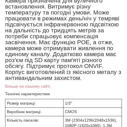
Камера призначена для вуличного
встановлення. Витримує різну
температуру та погодні умови. Може
працювати в режимах день/ніч у темряві
підсвічується інфрачервоною підсвіткою
на дальність до тридцять метрів за
потреби спрацьовує компенсація
засвічення. Має функцію POE, а отже,
камера може отримувати живлення по
єдиному каналу. Додатково камера має
роз'єм під SD карту пам'яті різного
обсягу. Підтримує протокол ONVIF.
Корпус виготовлений із якісного металу з
антивандальним захистом.
Більше на нашому сайті.
Технічні характеристики
Розмір матриці:
1/3"
Виробник матриці:
CMOS
Кількість пікселів:
3M (2304x1296/2048x1536),
1080P (1920x1080), 1.3M