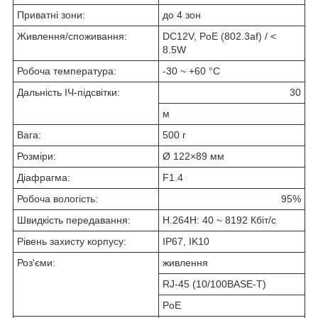
Приватні зони:
до 4 зон
Живлення/споживання:
DC12V, PoE (802.3af) / <
8.5W
Робоча температура:
-30 ~ +60 °C
Дальність ІЧ-підсвітки:
30
м
Вага:
500 г
Розміри:
Ø 122×89 мм
Діафрагма:
F1.4
Робоча вологість:
95%
Швидкість передавання:
H.264H: 40 ~ 8192 Кбіт/с
Рівень захисту корпусу:
IP67, IK10
Роз'єми:
живлення
RJ-45 (10/100BASE-T)
PoE