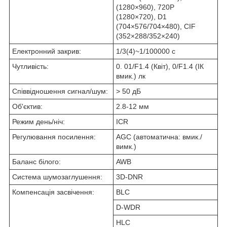
(1280×960), 720P
(1280×720), D1
(704×576/704×480), CIF
(352×288/352×240)
Електронний закрив:
1/3(4)~1/100000 с
Чутливість:
0. 01/F1.4 (Квіт), 0/F1.4 (ІК
вмик.) лк
Співвідношення сигнал/шум:
> 50 дБ
Об'єктив:
2.8-12 мм
Режим день/ніч:
ICR
Регулювання посилення:
AGC (автоматична: вмик./
вимк.)
Баланс білого:
AWB
Система шумозаглушення:
3D-DNR
Компенсація засвічення:
BLC
D-WDR
HLC