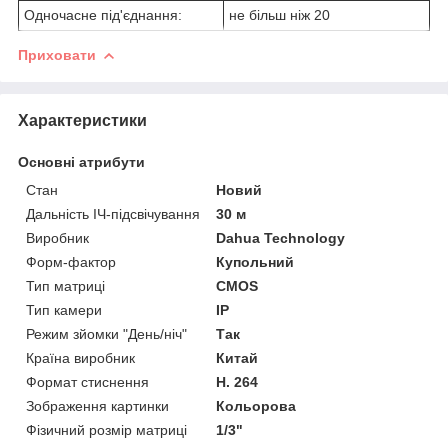
Одночасне під'єднання:
не більш ніж 20
Приховати
Характеристики
Основні атрибути
Стан
Новий
Дальність ІЧ-підсвічування
30 м
Виробник
Dahua Technology
Форм-фактор
Купольний
Тип матриці
CMOS
Тип камери
IP
Режим зйомки "День/ніч"
Так
Країна виробник
Китай
Формат стиснення
H. 264
Зображення картинки
Кольорова
Фізичний розмір матриці
1/3"