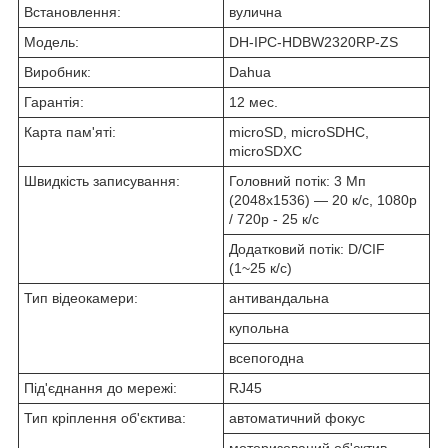
Встановлення:
вулична
Модель:
DH-IPC-HDBW2320RP-ZS
Виробник:
Dahua
Гарантія:
12 мес.
Карта пам'яті:
microSD, microSDHC,
microSDXC
Швидкість записування:
Головний потік: 3 Мп
(2048x1536) — 20 к/с, 1080р
/ 720р - 25 к/с
Додатковий потік: D/CIF
(1~25 к/с)
Тип відеокамери:
антивандальна
купольна
всепогодна
Під'єднання до мережі:
RJ45
Тип кріплення об'єктива:
автоматичний фокус
моторизований об'єктив