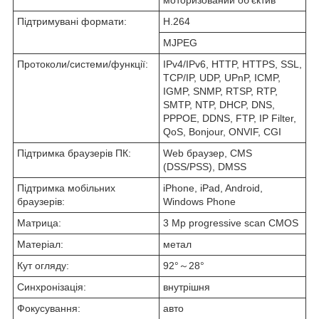
Підтримувані формати:
H.264
MJPEG
Протоколи/системи/функції:
IPv4/IPv6, HTTP, HTTPS, SSL,
TCP/IP, UDP, UPnP, ICMP,
IGMP, SNMP, RTSP, RTP,
SMTP, NTP, DHCP, DNS,
PPPOE, DDNS, FTP, IP Filter,
QoS, Bonjour, ONVIF, CGI
Підтримка браузерів ПК:
Web браузер, CMS
(DSS/PSS), DMSS
Підтримка мобільних
iPhone, iPad, Android,
браузерів:
Windows Phone
Матрица:
3 Mp progressive scan CMOS
Матеріал:
метал
Кут огляду:
92°～28°
Синхронізація:
внутрішня
Фокусування:
авто