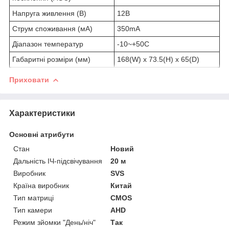
Напруга живлення (В)
12В
Струм споживання (мА)
350mA
Діапазон температур
-10~+50C
Габаритні розміри (мм)
168(W) x 73.5(H) x 65(D)
Приховати
Характеристики
Основні атрибути
Стан
Новий
Дальність ІЧ-підсвічування
20 м
Виробник
SVS
Країна виробник
Китай
Тип матриці
CMOS
Тип камери
AHD
Режим зйомки "День/ніч"
Так