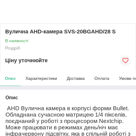
Вулична AHD-камера SVS-20BGAHD/28 S
В наявності
Роздріб
Ціну уточнюйте
Опис
Характеристики
Доставка
Оплата
Умови п
Опис
AHD Вулична камера в корпусі форми Bullet.
Обладнана сучасною матрицею 1/4 пікселів,
поєднаний у роботі з процесором Nextchip.
Може працювати в режимах день/ніч має
інфрачервону підсвітку, яка в спільній роботі з