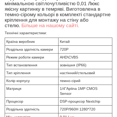
мінімальною світлочутливістю 0,01 Люкс
якісну картинку в темряві. Виготовлена в
темно-сірому кольорі в комплекті стандартне
кріплення для монтажу на стіну або
стелю.
Більше на нашому сайті.
Технічні характеристики:
Країна виробник
Китай
Роздільна здатність камери
720P
Режим роботи камери
AHD\CVBS
Тип встановлення
зовнішня (IP66)
Тип кріплення
настінний/стельовий
Колір корпусу
темно-сірий
Матриця
1/4"Aptina 1MP CMOS
Sensor
Процесор
DSP-процесор Nextchip
Роздільна здатність
720P/960H 1280*720
Мін. чутливість
0.01 Lux