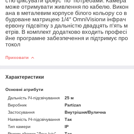
стю
фіксувати
фокус
по
потребами
.
Камера
може
отримувати
живлення
по
кабелю
.
Викон
ана
в
металевим
корпусе
білого
кольору
со
в
будоване
матрицею
1
/
4
″
OmniVisionи
інфрач
ервону
підсвітку
з
дальністю
двадцять
п'ять
м
етрів
.
В
комплект
додатково
входить
професі
йне
програмне
забезпечення
и
підтримує
про
токол
Приховати
Характеристики
Основні атрибути
Дальність ІЧ-підсвічування
25 м
Виробник
Partizan
Застосування
Внутрішня/Вулична
Наявність ІЧ-підсвічування
Так
Тип камери
IP
Режим зйомки "День/ніч"
Так