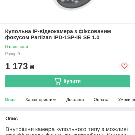
Купольна IP-відеокамера з фіксованим
фокусом Partizan IPD-1SP-IR SE 1.0
В наявності
Роздріб
1 173
₴
Купити
Опис
Характеристики
Доставка
Оплата
Умови п
Опис
Внутрішня
камера
купольного
типу
з
можливі