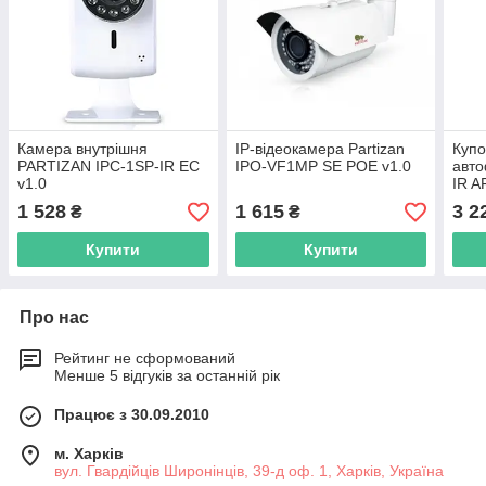
Камера внутрішня
IP-відеокамера Partizan
Купо
PARTIZAN IPC-1SP-IR EC
IPO-VF1MP SE POE v1.0
авт
v1.0
IR A
1 528
1 615
3 2
₴
₴
Купити
Купити
Про нас
Рейтинг не сформований
Менше 5 відгуків за останній рік
Працює з 30.09.2010
м. Харків
вул. Гвардійців Широнінців, 39-д оф. 1, Харків, Україна