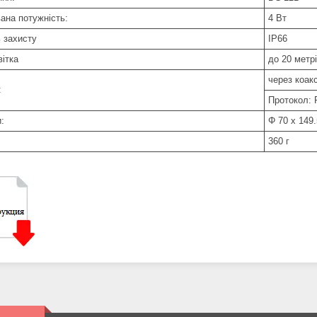
ана потужність:
4 Вт
ь захисту
IP66
вітка
до 20 метр
через коак
:
Протокол: P
:
Φ 70 х 149
360 г