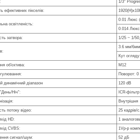
:
1/3" Progr
ть ефективних пікселів:
1920(H)х10
0.01 Люкс 
ьна освітленість:
0.014 Люкс
сть затвора:
1/25 ~ 1/50
3.6 мм/6мм
в:
Кут огляду:
ня об'єктива:
М12
егулювання:
Поворот: 0 
й динамічний діапазон
120 dB
"День/Ніч":
ICR-фільтр
ізація:
Внутрішня
ть потоку відео:
25 кадрів/с
ихід HD:
1 аналогов
ихід CVBS:
1Vp-p комп
ення сигнал/шум:
52 дБ