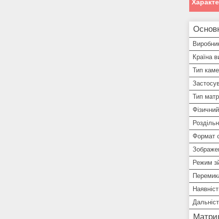
Характ
Основн
Виробни
Країна в
Тип кам
Застосу
Тип матр
Фізичний
Роздільн
Формат 
Зображе
Режим зй
Перемика
Наявніст
Дальніст
Матри