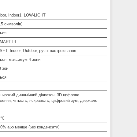
door, Indoor1, LOW-LIGHT
15 символів)
ться
SMART ІЧ
ET, Indoor, Outdoor, ручні настроювання
ься, максимум 4 зони
 зон
ться
ирокий динамічний діапазон, 3D цифрове
ення, чіткість, яскравість, цифровий зум, дзеркало
0°C
90% або менше (без конденсату)