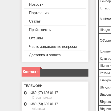
Сенсор
Новости
Кількіс
Портфолио
Мінімал
Статьи
Прайс-листы
Швидкі
Отзывы
Об'єкти
Часто задаваемые вопросы
Кріплен
Доставка и оплата
Кути р
Широки
Контакти
Режим 
Синхрон
Швидкіс
+380 (97) 626-01-17
Відеов
Отдел продаж
Відеов
+380 (73) 626-01-17
Віднош
Абонвідділ