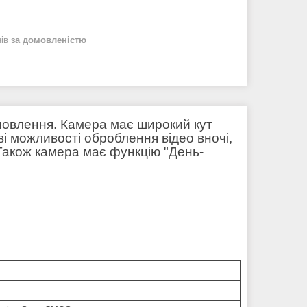
нів
за домовленістю
новлення. Камера має широкий кут
ві можливості оброблення відео вночі,
Також камера має функцію "День-