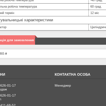
ьна робоча температура
-40 град.
льна робоча температура
60 град.
ний термін
12 міс
увальницькі характеристики
ктор
Циліндричн
ція для замовлення
465 ₴
 626-01-17
Менеджер
одаж
 626-01-17
л
 411-68-52