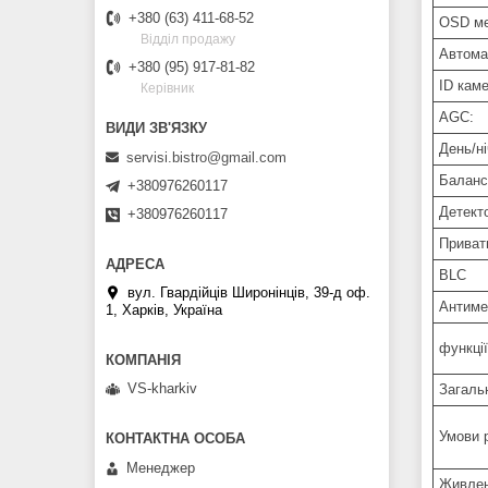
+380 (63) 411-68-52
OSD м
Відділ продажу
Автома
+380 (95) 917-81-82
ID каме
Керівник
AGC:
День/н
servisi.bistro@gmail.com
Баланс 
+380976260117
Детект
+380976260117
Приват
BLC
вул. Гвардійців Широнінців, 39-д оф.
Антиме
1, Харків, Україна
функції
VS-kharkiv
Загаль
Умови 
Менеджер
Живлен