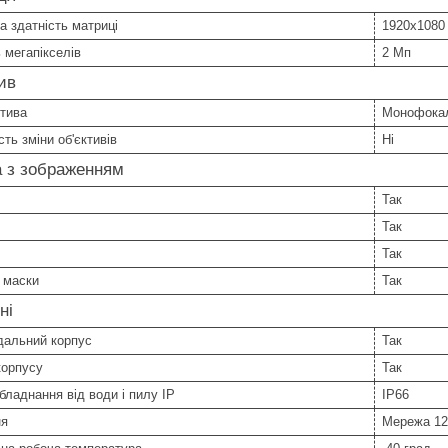
а здатність матриці
1920x1080
ь мегапікселів
2 Мп
ив
ктива
Монофока
ть зміни об'єктивів
Ні
а з зображенням
Так
Так
Так
 маски
Так
ні
дальний корпус
Так
 корпусу
Так
бладнання від води і пилу IP
IP66
ня
Мережа 1