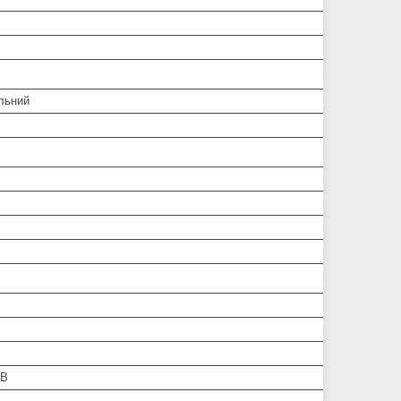
льний
2В