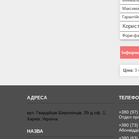
Мінімал
Максима
Гарантій
Корист
Форм-фа
Інформа
Ціна:
3 
+380 (97)
вул. Гвардійців Широнінців, 39-д оф. 1,
Отдел пр
Харків, Україна
+380 (73)
Абонвідді
+380 (63)