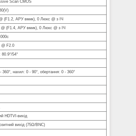
essive Scan CMOS
80(V)
@ (F1.2, АРУ вмик), 0 Люкс @ з ІЧ
 @ (F1.4, АРУ вмик), 0 Люкс @ з ІЧ
,000с
 @ F2.0
 80.9°/54°
- 360°, нахил: 0 - 90°, обертання: 0 - 360°
.
ий HDTVI-вихід
озитний вихід (75Ω/BNC)