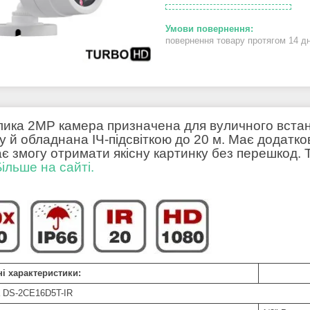
повернення товару протягом 14 д
ика 2МР камера призначена для вуличного вста
у й обладнана ІЧ-підсвіткою до 20 м. Має додатко
є змогу отримати якісну картинку без перешкод. 
Більше на сайті.
ні характеристики:
 DS-2CE16D5T-IR