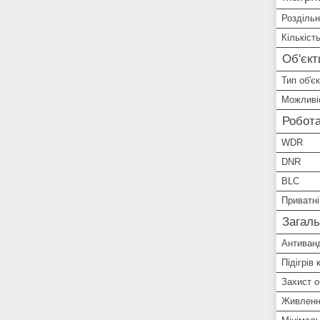
Роздільн
Кількіст
Об'єкт
Тип об'є
Можливіс
Робот
WDR
DNR
BLC
Приватні
Загаль
Антиван
Підігрів
Захист о
Живлен