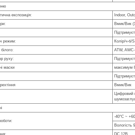
еню
тична експозиція:
Indoor, Out
ри:
Вмик/Вик (
Підтримує
іч режим:
Колір/ч-б/
білого:
ATW, AWC-S
ор руху:
Підтримуєт
ні маски
максимум 8
Підтримує
рехтіння
Вмик/Вик
Цифровий ш
шумозаглуш
ні
-40°C ~ +6
роботи:
Вологість 
ня:
DC 12В