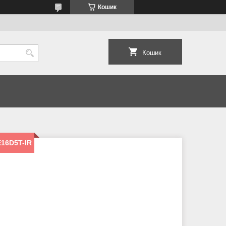
Кошик
Кошик
E16D5T-IR