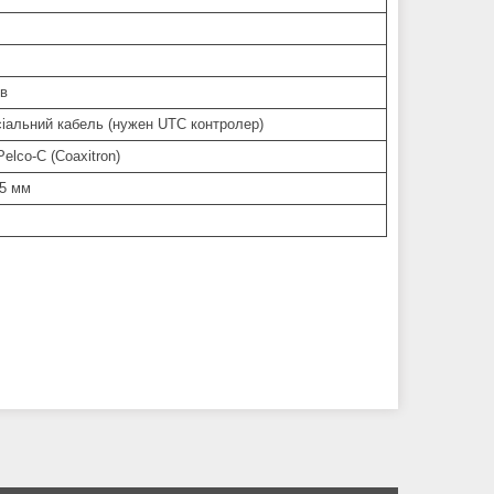
ів
сіальний кабель (нужен UTC контролер)
elco-C (Coaxitron)
.5 мм