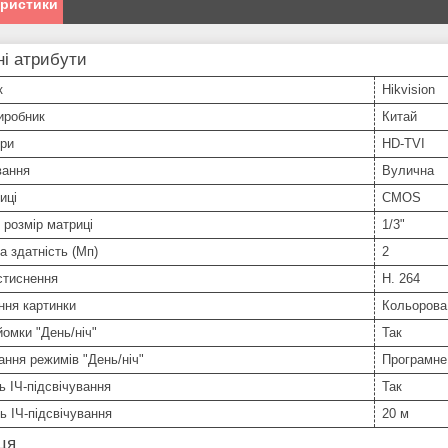
еристики
і атрибути
к
Hikvision
иробник
Китай
ери
HD-TVI
вання
Вулична
иці
CMOS
 розмір матриці
1/3"
а здатність (Мп)
2
стиснення
H. 264
ння картинки
Кольорова
омки "День/ніч"
Так
ння режимів "День/ніч"
Програмне
ь ІЧ-підсвічування
Так
ь ІЧ-підсвічування
20 м
ця