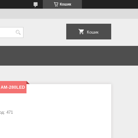
Кошик
Кошик
s AM-280LED
од:
471