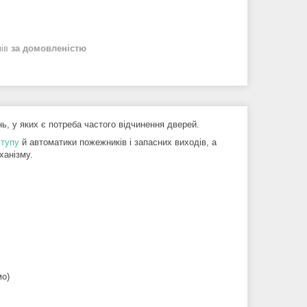
нів
за домовленістю
, у яких є потреба частого відчинення дверей.
ступу
й автоматики пожежників і запасних виходів, а
ханізму.
мо)