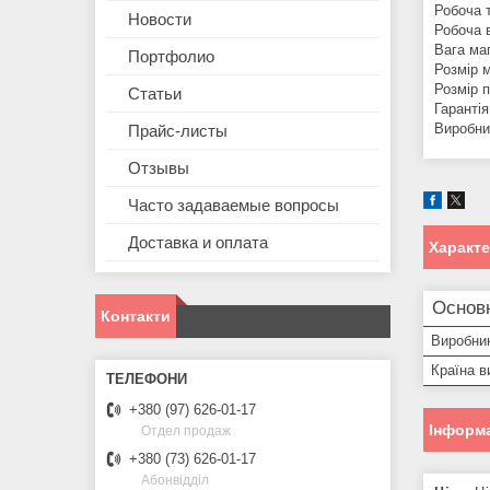
Робоча т
Новости
Робоча в
Вага маг
Портфолио
Розмір м
Розмір п
Статьи
Гарантія
Виробни
Прайс-листы
Отзывы
Часто задаваемые вопросы
Доставка и оплата
Характ
Основн
Контакти
Виробни
Країна в
+380 (97) 626-01-17
Інформа
Отдел продаж
+380 (73) 626-01-17
Абонвідділ