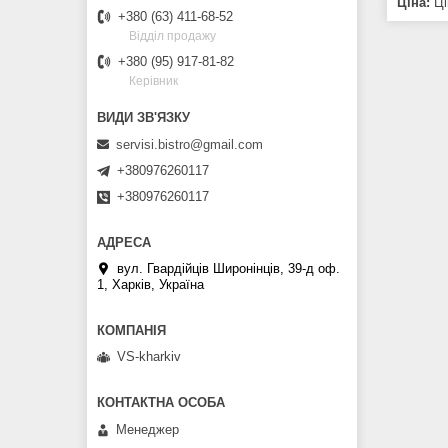
Ціна:
Ці
+380 (63) 411-68-52
Відділ продажу
+380 (95) 917-81-82
Керівник
servisi.bistro@gmail.com
+380976260117
+380976260117
вул. Гвардійців Широнінців, 39-д оф.
1, Харків, Україна
VS-kharkiv
Менеджер