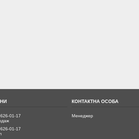
 626-01-17
Менеджер
одаж
 626-01-17
л