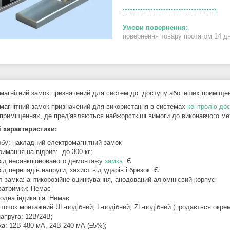
повернення товару протягом 14 д
магнітний замок призначений для систем до. доступу або інших приміщень
магнітний замок призначений для використання в системах
контролю до
 приміщеннях, де пред'являються найжорсткіші вимоги до виконавчого ме
і характеристики:
обу: накладний електромагнітний замок
римання на відрив: до 300 кг;
від несанкціонованого демонтажу
замка
: Є
ід перепадів напруги, захист від ударів і бризок: Є
л замка: антикорозійне оцинкування, анодований алюмінієвий корпус
затримки: Немає
іодна індикація: Немає
уточок монтажний UL-подібний, L-подібний, ZL-подібний (продається окре
напруга: 12В/24В;
ка: 12В 480 мА, 24В 240 мА (±5%);