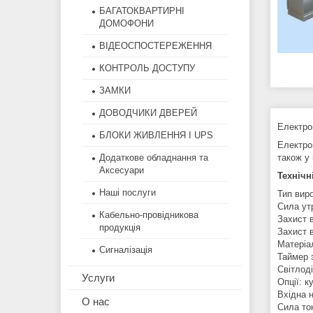
БАГАТОКВАРТИРНІ
ДОМОФОНИ
ВІДЕОСПОСТЕРЕЖЕННЯ
КОНТРОЛЬ ДОСТУПУ
ЗАМКИ
ДОВОДЧИКИ ДВЕРЕЙ
Електро
БЛОКИ ЖИВЛЕННЯ І UPS
Електро
Додаткове обладнання та
також у
Аксесуари
Технічн
Наші послуги
Тип вир
Сила ут
Кабельно-провідникова
Захист 
продукція
Захист в
Матеріа
Сигналізація
Таймер 
Світлод
Услуги
Опції: к
Вхідна 
О нас
Сила то