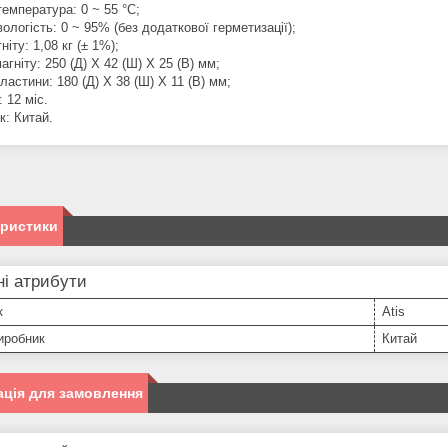
емпература: 0 ~ 55 °C;
ологість: 0 ~ 95% (без додаткової герметизації);
ніту: 1,08 кг (± 1%);
агніту: 250 (Д) Х 42 (Ш) Х 25 (В) мм;
ластини: 180 (Д) Х 38 (Ш) Х 11 (В) мм;
: 12 міс.
к: Китай.
еристики
і атрибути
к
Atis
иробник
Китай
ція для замовлення