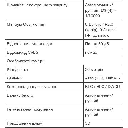
Швидкість електронного закриву
Автоматичний/
ручний, 1/3 (4) ~
1/10000
Мінімум Освітлення
0.1 Люкс / F2.0
(колір), 0 Люкс з
ІЧ-підсвіткою
Відношення сигнал/шум
Понад 50 дБ
Відеовихід CVBS
немає
Особливості камери
ІЧ-підсвітка
30 метрів
День/ніч
Авто (ICR)/Квіт/Ч/Б
Компенсація підсвічування
BLC / HLC / DWDR
Баланс білого
Автоматичний/
ручний
Регулювання посилення
Автоматичний/
ручний
Придушення шуму
3D