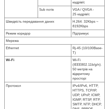
кадрів/с
Sub потік
VGA / QVGA -
25 кадрів/с
Швидкість передавання даних
H.264: 32Kbps ~
8192Kbps
Режим коридор
Підтримує
Мережа
Ethernet
Rj-45 (10/100Base-
T)
Wi-Fi
Wi-Fi
(IEEE802.11b/g/n).
50 метрів на
відкритому
просторі
Протокол
IPv4/IPv6, HTTP,
HTTPS, TCP/IP,
UDP, UPnP, ICMP,
IGMP, RTSP, RTP,
SMTP, NTP, DHCP,
DNS, PPPOE,