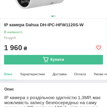
IP камера Dahua DH-IPC-HFW1120S-W
В наявності
Роздріб
1 960
₴
Купити
Опис
Характеристики
Доставка
Оплата
Умови п
Опис
IP
камера з роздільною здатністю 1,3МР, має
можливість запису безпосередньо на саму