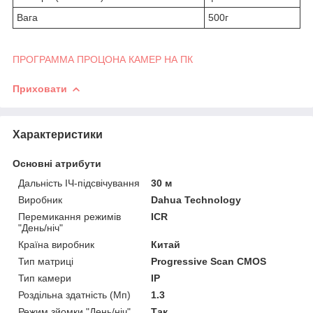
Вага
500г
ПРОГРАММА ПРОЦОНА КАМЕР НА ПК
Приховати
Характеристики
Основні атрибути
Дальність ІЧ-підсвічування
30 м
Виробник
Dahua Technology
Перемикання режимів
ICR
"День/ніч"
Країна виробник
Китай
Тип матриці
Progressive Scan CMOS
Тип камери
IP
Роздільна здатність (Мп)
1.3
Режим зйомки "День/ніч"
Так