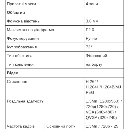
Приватні маски
4 зони
Об'єктив
Фокусна відстань
3.6 мм
Максимальна діафрагма
F2.0
Фокус керування
Ручне
Кут зображення
72°
Тип об'єктива
Фіксований
Тип кріплення
на борту
Відео
Стиснення
H.264/
H.264H/H.264B/MJ
PEG
Роздільна здатність
1.3Мп (1280х960) /
720p(1280x720) /
VGA (640x480) /
QVGA (320x240)
Частота кадрів
Основний потік
1.3Мп / 720р - 25