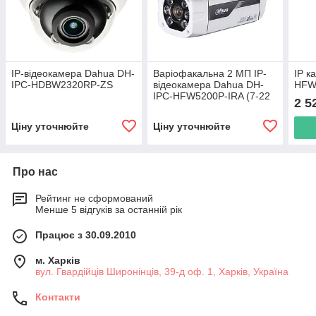
IP-відеокамера Dahua DH-
Варіофакальна 2 МП IP-
IP к
IPC-HDBW2320RP-ZS
відеокамера Dahua DH-
HFW
IPC-HFW5200P-IRA (7-22
2 5
мм)
Ціну уточнюйте
Ціну уточнюйте
Про нас
Рейтинг не сформований
Менше 5 відгуків за останній рік
Працює з 30.09.2010
м. Харків
вул. Гвардійців Широнінців, 39-д оф. 1, Харків, Україна
Контакти