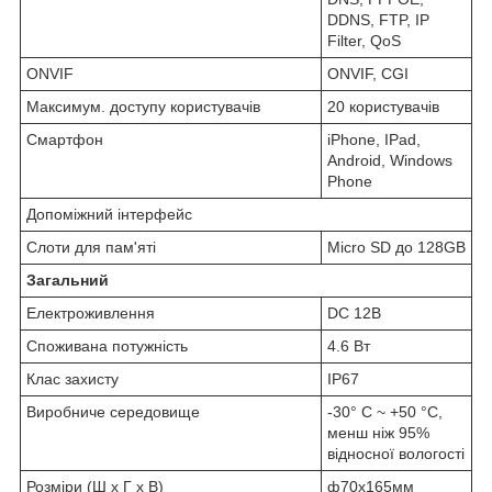
DDNS, FTP, IP
Filter, QoS
ONVIF
ONVIF, CGI
Максимум. доступу користувачів
20 користувачів
Смартфон
iPhone, IPad,
Android, Windows
Phone
Допоміжний інтерфейс
Слоти для пам'яті
Micro SD до 128GB
Загальний
Електроживлення
DC 12В
Споживана потужність
4.6 Вт
Клас захисту
IP67
Виробниче середовище
-30° C ~ +50 °C,
менш ніж 95%
відносної вологості
Розміри (Ш х Г х В)
ф70х165мм