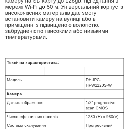
камеру на
SD
карту до 128
gb
, під'єднання в
мережі
Wi
-
Fi
до 50 м. Універсальний корпус із
високоякісних матеріалів дає змогу
встановити камеру на вулиці або в
приміщенні з підвищеною вологістю,
забрудненістю і високими або низькими
температурами.
Технічна характеристика:
Модель
DH-IPC-
HFW1120S-W
Камера
Датчик зображення
1/3" progressive
scan CMOS
Число ефективних пікселів
1280 (H) x 960(V)
Система сканування
Прогресивний