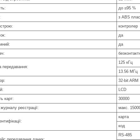
ть:
до ≤95 %
:
з ABS плас
истрою:
контролер
ок:
да
мний:
да
ач:
безконтакт
125 кГц
а передавання:
13.56 МГц
ор:
32-bit AR
й:
LCD
ть карт:
30000
 журналу реєстрації:
макс. 1500
карта
ентифікації:
код
RS-485
ейс передавання даних: