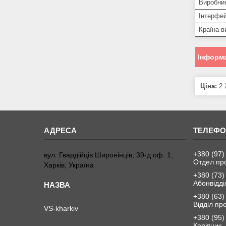
Виробни
Інтерфе
Країна в
Інформа
Ціна:
2 
+380 (97)
вул. Гвардійців Широнінців, 39-д оф. 1,
Отдел пр
Харків, Україна
+380 (73)
Абонвідді
+380 (63)
Відділ пр
VS-kharkiv
+380 (95)
Керівник