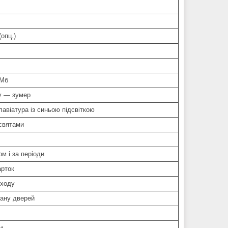
опц.)
 Мб
у — зумер
лавіатура із синьою підсвіткою
святами
м і за періоди
арток
иходу
тану дверей
м