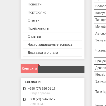
Новости
Вологіс
Портфолио
Корпус
Тип пр
Статьи
Монобл
Прайс-листы
Автоно
Отзывы
Зчитув
Часто задаваемые вопросы
Частот
Доставка и оплата
Процес
Диспле
Контакти
Кількіс
Записи
+380 (97) 626-01-17
Типи ід
Отдел продаж
+380 (73) 626-01-17
Абонвідділ
Інтерф