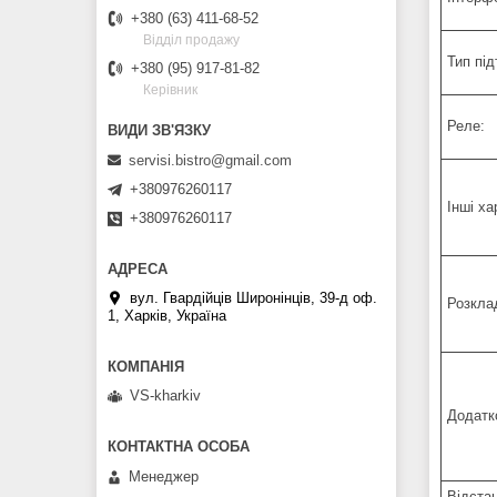
+380 (63) 411-68-52
Відділ продажу
Тип пі
+380 (95) 917-81-82
Керівник
Реле:
servisi.bistro@gmail.com
+380976260117
Інші ха
+380976260117
вул. Гвардійців Широнінців, 39-д оф.
Розклад
1, Харків, Україна
VS-kharkiv
Додатк
Менеджер
Відста