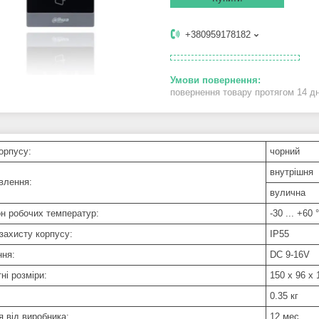
+380959178182
повернення товару протягом 14 д
орпусу:
чорний
внутрішня
влення:
вулична
он робочих температур:
-30 ... +60 
захисту корпусу:
IP55
ня:
DC 9-16V
ні розміри:
150 x 96 x
0.35 кг
я від виробника:
12 мес.