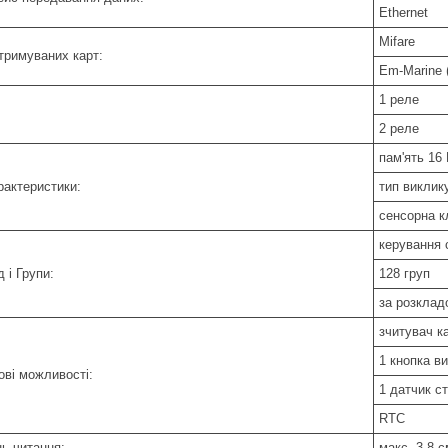
Ethernet
Mifare
дтримуваних карт:
Em-Marine (
1 реле
2 реле
пам'ять 16
рактеристики:
тип виклик
сенсорна к
керування 
 і Групи:
128 груп
за розкладо
зчитувач к
1 кнопка в
ові можливості:
1 датчик с
RTC
нь читання:
макс. 3-8 с