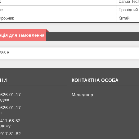
к
Dahua Tec
йс
Провідний
иробник
Китай
ція для замовлення
285 ₴
 626-01-17
Менеджер
одаж
 626-01-17
л
 411-68-52
одажу
 917-81-82