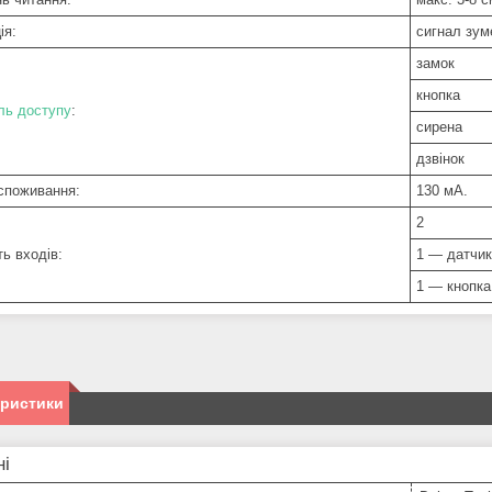
ія:
сигнал зум
замок
кнопка
ль доступу
:
сирена
дзвінок
споживання:
130 мA.
2
ть входів:
1 — датчик
1 — кнопка
еристики
ні