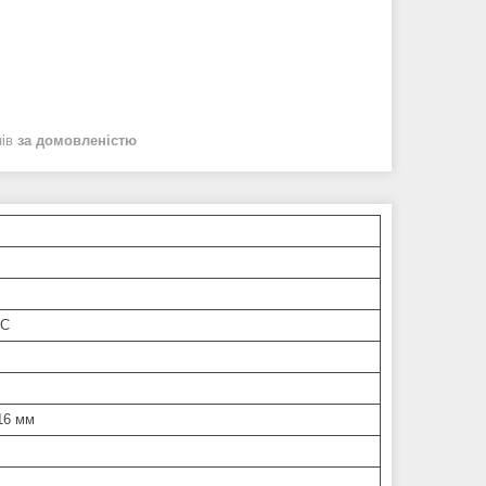
нів
за домовленістю
°C
 16 мм