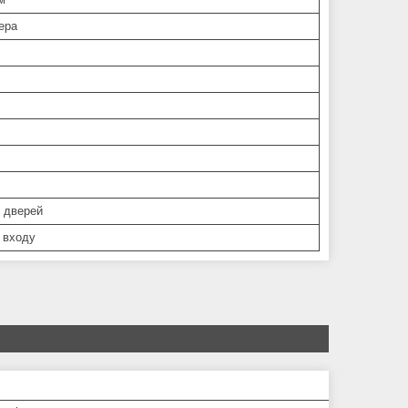
ера
 дверей
 входу