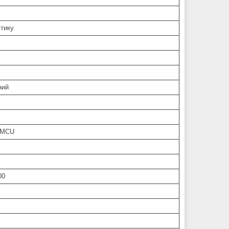
тику
ний
M MCU
00