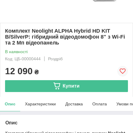
Комплект Neolight ALPHA Hybrid HD KIT
B/SilverP: гібридний відеодомофон 8" з Wi-Fi
та 2 Мп відеопанель
В наявності
Код: ЦБ-00000444
Роздріб
12 090
₴
Купити
Опис
Характеристики
Доставка
Оплата
Умови п
Опис
Комплект гібридний відеодомофон і панель виклику
Neolight