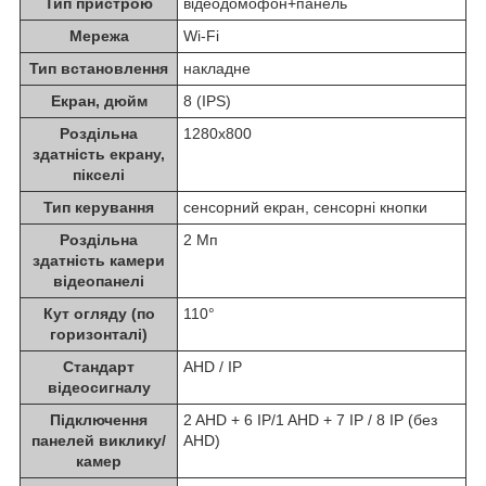
Тип пристрою
відеодомофон+панель
Мережа
Wi-Fi
Тип встановлення
накладне
Екран, дюйм
8 (IPS)
Роздільна
1280х800
здатність екрану,
пікселі
Тип керування
сенсорний екран, сенсорні кнопки
Роздільна
2 Мп
здатність камери
відеопанелі
Кут огляду (по
110°
горизонталі)
Стандарт
AHD / IP
відеосигналу
Підключення
2 AHD + 6 IP/1 AHD + 7 IP / 8 IP (без
панелей виклику/
AHD)
камер