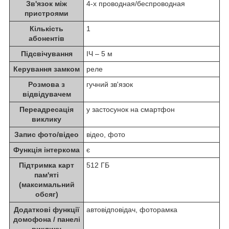
Зв'язок між
4-х проводная/беспроводная
пристроями
Кількість
1
абонентів
Підсвічування
ІЧ – 5 м
Керування замком
реле
Розмова з
гучний зв'язок
відвідувачем
Переадресація
у застосунок на смартфон
виклику
Запис фото/відео
відео, фото
Функція інтеркома
є
Підтримка карт
512 ГБ
пам'яті
(максимальний
обсяг)
Додаткові функції
автовідповідач, фоторамка
домофона / панелі
виклику