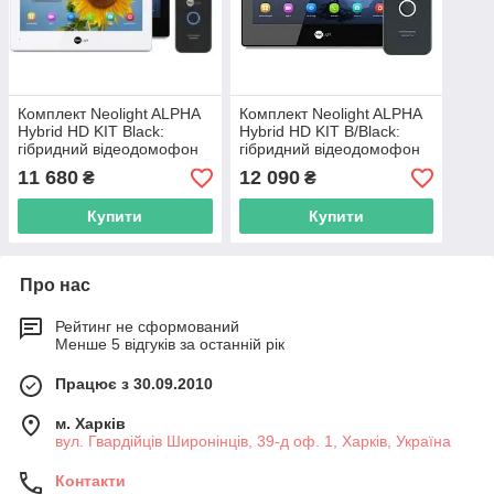
Комплект Neolight ALPHA
Комплект Neolight ALPHA
Hybrid HD KIT Black:
Hybrid HD KIT B/Black:
гібридний відеодомофон
гібридний відеодомофон
8" з Wi-Fi та 2 Мп
8" з Wi-Fi та 2 Мп
11 680
12 090
₴
₴
відеопанель
відеопанель
Купити
Купити
Про нас
Рейтинг не сформований
Менше 5 відгуків за останній рік
Працює з 30.09.2010
м. Харків
вул. Гвардійців Широнінців, 39-д оф. 1, Харків, Україна
Контакти