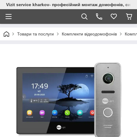
Vizit service kharkov- професійний монтаж домофонів, сист
Товари та послуги
Комплекти відеодомофонів
Компл