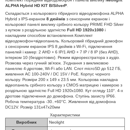
ALPHA Hybrid HD KIT B/SilverP
.
Складається з кольорового гібридного відеодомофона ALPHA
Hybrid з IPS-екраном
8 дюймів
з сенсорним екраном і
кольорової панелі виклику срібного кольору PRIME FHD Silver
з кутком з роздільною здатністю
Full HD 1920x1080
і
накладним способом встановлення.Комплект
відеодомофон+відеопанель. Кольоровий гібридний домофон
з сенсорним екраном IPS 8 дюймів з Wi-Fi, підключення
панелей і камер: 2 AHD + 6 IP/1 AHD + 7 IP / 8 IP (без AHD),
інтерком 10 (бездротових). Режим відеореєстратора з аудіо.
Розмова через гучний зв'язок. З'єднання з викликовою
панеллю 4-дротове, Wi-Fi або LAN. Слот microSD до 512 ГБ,
живлення AC 100-240V / DC 15V / PoE. Корпус чорного
кольору. Розміри 200 х 149 х 23.5 мм. Кольорова накладна
відеопанель срібного кольору з CMOS матрицею і камерою з
роздільною здатністю Full HD 1920x1080. Кут огляду 110°. 4-х
дротове підключення до домофона. Ступінь захисту IP66.
Робоча температура -30..+60°С. Живлення від домофона
DC12V. Розмір 131x47x20мм
Характеристики
Виробник
Neolight