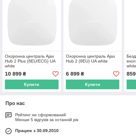
Охоронна централь Ajax
Охоронна централь Ajax
Безд
Hub 2 Plus (8EU/ECG) UA
Hub 2 (8EU) UA white
кноп
white
whit
10 899
6 899
859
₴
₴
Купити
Купити
Про нас
Рейтинг не сформований
Менше 5 відгуків за останній рік
Працює з 30.09.2010