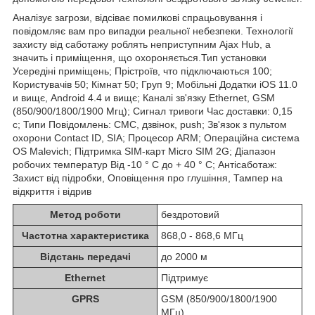
Аналізує загрози, відсіває помилкові спрацьовування і
повідомляє вам про випадки реальної небезпеки. Технології
захисту від саботажу роблять неприступним Ajax Hub, а
значить і приміщення, що охороняється.Тип установки
Усередіні приміщень; Прістроїв, что підключаються 100;
Користувачів 50; Кімнат 50; Груп 9; Мобільні Додатки iOS 11.0
и вищє, Android 4.4 и вищє; Каналі зв'язку Ethernet, GSM
(850/900/1800/1900 Мгц); Сигнал тривоги Час доставки: 0,15
с; Типи Повідомлень: СМС, дзвінок, push; Зв'язок з пультом
охорони Contact ID, SIA; Процесор ARM; Операційна система
OS Malevich; Підтримка SIM-карт Micro SIM 2G; Діапазон
робочих температур Від -10 ° С до + 40 ° С; Антісаботаж:
Захист від підробки, Оповіщення про глушіння, Тампер на
відкриття і відрив
Метод роботи
бездротовий
Частотна характеристика
868,0 - 868,6 МГц
Відстань передачі
до 2000 м
Ethernet
Підтримує
GPRS
GSM (850/900/1800/1900
МГц)