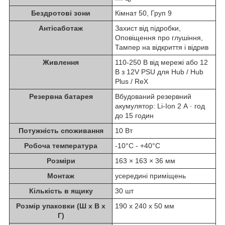
Бездротові зони
Кімнат 50, Груп 9
Антісаботаж
Захист від підробки,
Оповіщення про глушіння,
Тампер на відкриття і відрив
Живлення
110-250 В від мережі або 12
В з 12V PSU для Hub / Hub
Plus / ReX
Резервна батарея
Вбудований резервний
акумулятор: Li-Ion 2 А · год
до 15 годин
Потужність споживання
10 Вт
Робоча температура
-10°С - +40°С
Розміри
163 × 163 × 36 мм
Монтаж
усередині приміщень
Кількість в ящику
30 шт
Розмір упаковки (Ш х В х
190 x 240 x 50 мм
Г)