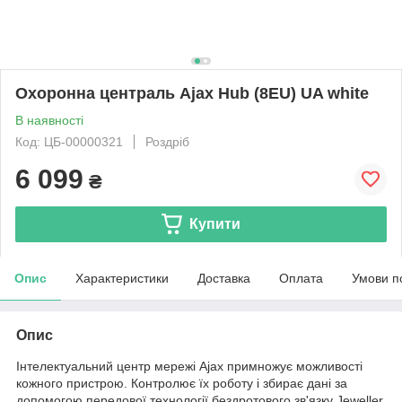
Охоронна централь Ajax Hub (8EU) UA white
В наявності
Код: ЦБ-00000321
Роздріб
6 099
₴
Купити
Опис
Характеристики
Доставка
Оплата
Умови п
Опис
Інтелектуальний центр мережі Ajax примножує можливості
кожного пристрою. Контролює їх роботу і збирає дані за
допомогою передової технології бездротового зв'язку Jeweller.