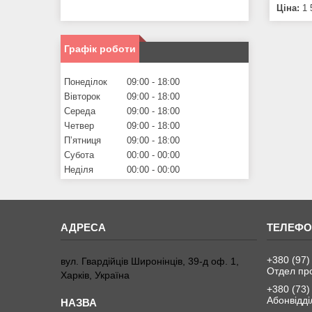
Ціна:
1 
Графік роботи
Понеділок
09:00
18:00
Вівторок
09:00
18:00
Середа
09:00
18:00
Четвер
09:00
18:00
Пʼятниця
09:00
18:00
Субота
00:00
00:00
Неділя
00:00
00:00
+380 (97)
вул. Гвардійців Широнінців, 39-д оф. 1,
Отдел пр
Харків, Україна
+380 (73)
Абонвідді