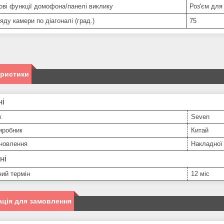
ові функції домофона/панелі виклику
Роз'єм для
яду камери по діагоналі (град.)
75
еристики
ні
к
Seven
иробник
Китай
ановлення
Накладної
ні
ний термін
12 міс
ція для замовлення