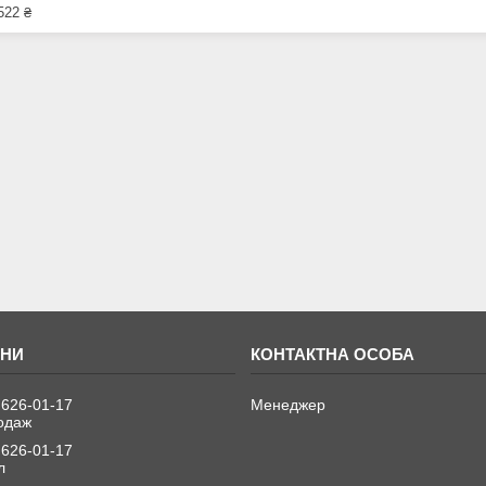
522 ₴
 626-01-17
Менеджер
одаж
 626-01-17
л