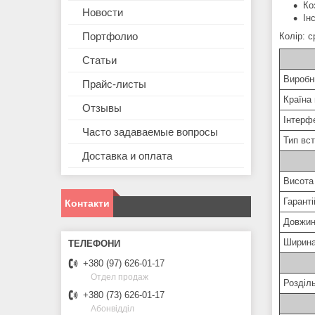
Ко
Новости
Ін
Портфолио
Колір: с
Статьи
Виробн
Прайс-листы
Країна
Отзывы
Інтерф
Часто задаваемые вопросы
Тип вс
Доставка и оплата
Висота
Гаранті
Контакти
Довжи
Ширин
+380 (97) 626-01-17
Отдел продаж
Розділ
+380 (73) 626-01-17
Абонвідділ