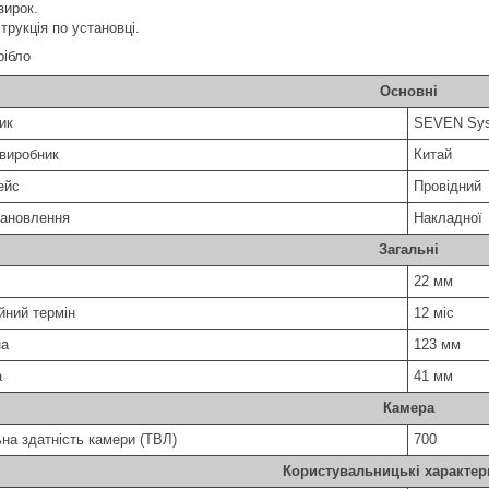
зирок.
струкція по установці.
рібло
Основні
ик
SEVEN Sy
 виробник
Китай
ейс
Провідний
тановлення
Накладної
Загальні
22 мм
йний термін
12 міс
на
123 мм
а
41 мм
Камера
ьна здатність камери (ТВЛ)
700
Користувальницькі характер