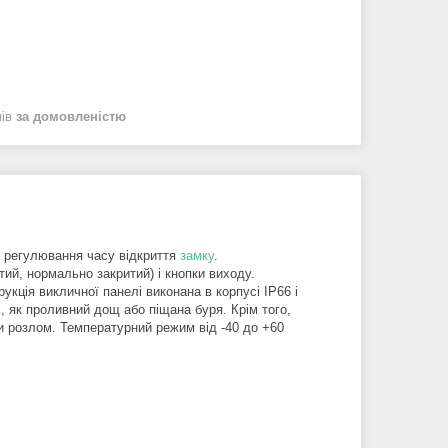
нів
за домовленістю
 і регулювання часу відкриття
замку
.
ий, нормально закритий) і кнопки виходу.
кція викличної панелі виконана в корпусі IP66 і
 як проливний дощ або піщана буря. Крім того,
и розлом. Температурний режим від -40 до +60