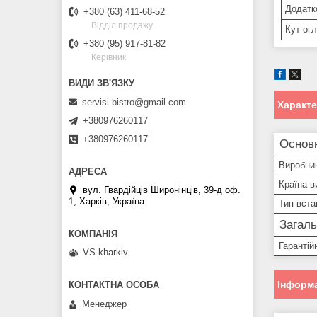
Додатк
+380 (63) 411-68-52
Відділ продажу
Кут огл
+380 (95) 917-81-82
Керівник
servisi.bistro@gmail.com
Характ
+380976260117
+380976260117
Основ
Виробни
Країна в
вул. Гвардійців Широнінців, 39-д оф.
1, Харків, Україна
Тип вст
Загаль
Гарантій
VS-kharkiv
Інформа
Менеджер