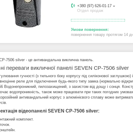
+380 (97) 626-01-17
Отдел продаж
повернення товару протягом 14 д
P-7506 silver - це антивандальна виклична панель.
ні переваги викличної панелі SEVEN CP-7506 silver
гулювання гучності (з тильного боку корпусу під силіконової заглушкою)
вноцінне реле для підключення будь-якого типу замка (нормально відкрит
66 Водонепроникний, пилозахищений, з захистом від дощу і сонця. Констру
ючає водопроникність, також може працювати при таких погодних умовах,
корозійний антивандальний корпус з алюмінієвого сплаву може витримат
сів.
ктація відеопанелі SEVEN CP-7506 silver:
нтажний комплект.
точок.
онштейн.