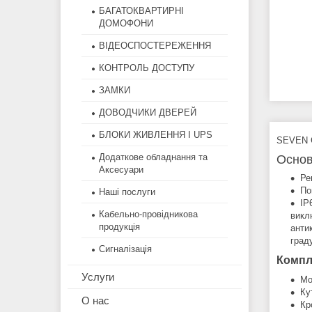
БАГАТОКВАРТИРНІ
ДОМОФОНИ
ВІДЕОСПОСТЕРЕЖЕННЯ
КОНТРОЛЬ ДОСТУПУ
ЗАМКИ
ДОВОДЧИКИ ДВЕРЕЙ
БЛОКИ ЖИВЛЕННЯ І UPS
SEVEN C
Додаткове обладнання та
Основ
Аксесуари
Ре
По
Наші послуги
IP
Кабельно-провідникова
викл
продукція
анти
граду
Сигналізація
Компле
Услуги
Мо
Ку
О нас
Кр