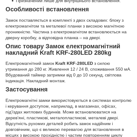
Призначений лише для внутрішнього встановлення.
Особливості встановлення
Замок поставляється в комплекті з двох складових: блоку з
електромагнітом та металевої планки з високою магнітною
проникністю. Частина з електромагнітом встановлюється на
дверну коробку, а відповідна планка – на двері.
Опис товару Замок електромагнітний
накладний Kraft KRF-280LED 280kg
Електромагнітний замок
Kraft KRF-280LED
з силою
утримання до 280 кг. Живлення 12 / 24 В, споживання 550 мА.
Вбудований таймер затримки від 0 до 10 секунд, світлова
індикація. Накладний монтаж.
Застосування
Електромагнітні замки використовуються в системах контролю
і керування доступом, наприклад, в магазинах, офісах,
під’їздах житлових будинків. Може встановлюватися на
дерев’яні, пластикові, металопластикові, металеві двері.
Відсутність рухомих деталей робить замок надійним і
довговічним, що є великою перевагою для встановлення в
місцях з високою прохідністю і частим повторенням циклу