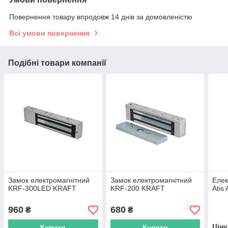
Повернення товару впродовж 14 днів за домовленістю
Всі умови повернення
Подібні товари компанії
Замок електромагнітний
Замок електромагнітний
Елек
KRF-300LED KRAFT
KRF-200 KRAFT
Atis
960
680
₴
₴
Цін
Купити
Купити