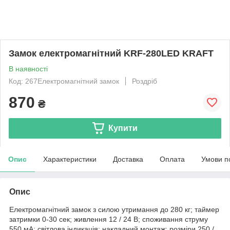
Замок електромагнітний KRF-280LED KRAFT
В наявності
Код: 267Електромагнітний замок
Роздріб
870
₴
Купити
Опис
Характеристики
Доставка
Оплата
Умови п
Опис
Електромагнітний замок з силою утримання до 280 кг; таймер
затримки 0-30 сек; живлення 12 / 24 В; споживання струму
550 мА; світлова індикація; накладний монтаж; розміри 250 /