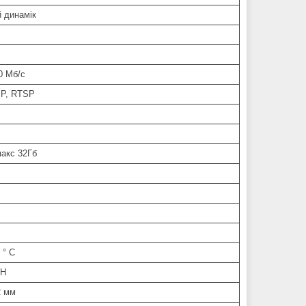
 динамік
0 Мб/с
SIP, RTSP
макс 32Гб
 ° С
RH
2 мм