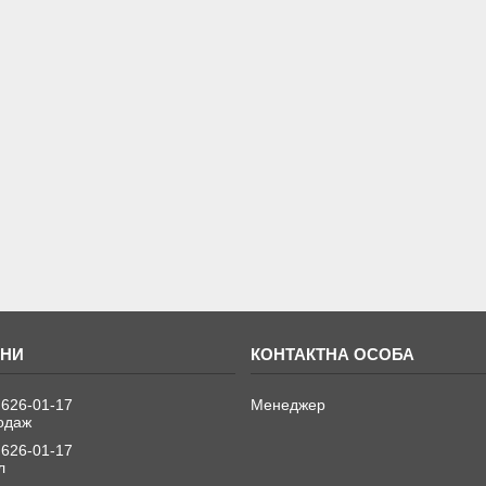
 626-01-17
Менеджер
одаж
 626-01-17
л