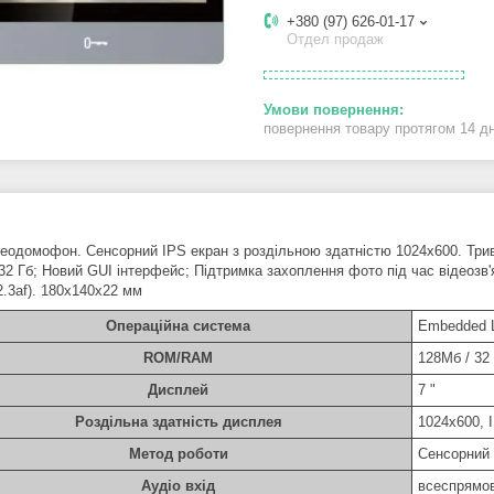
+380 (97) 626-01-17
Отдел продаж
повернення товару протягом 14 д
ідеодомофон. Сенсорний IPS екран з роздільною здатністю 1024x600. Трив
 32 Гб; Новий GUI інтерфейс; Підтримка захоплення фото під час відеозв
2.3af). 180х140х22 мм
Операційна система
Embedded 
ROM/RAM
128Мб / 32
Дисплей
7 "
Роздільна здатність дисплея
1024x600, 
Метод роботи
Сенсорний 
Аудіо вхід
всеспрямо