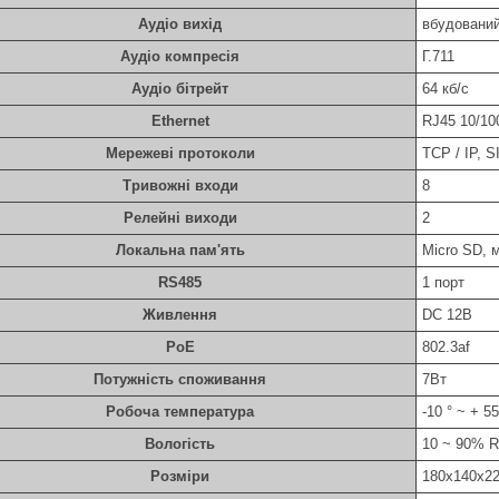
Аудіо вихід
вбудований
Аудіо компресія
Г.711
Аудіо бітрейт
64 кб/с
Ethernet
RJ45 10/10
Мережеві протоколи
TCP / IP, 
Тривожні входи
8
Релейні виходи
2
Локальна пам'ять
Micro SD, 
RS485
1 порт
Живлення
DC 12В
PoE
802.3af
Потужність споживання
7Вт
Робоча температура
-10 ° ~ + 55
Вологість
10 ~ 90% 
Розміри
180х140х2