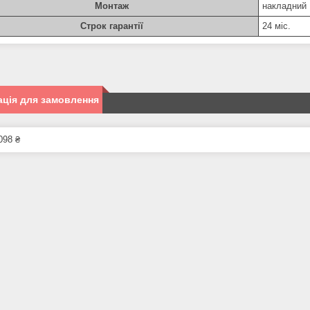
Монтаж
накладний
Строк гарантії
24 міс.
ція для замовлення
098 ₴