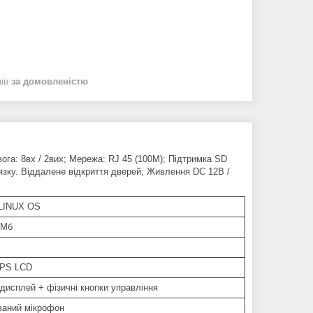
нів
за домовленістю
ога: 8вх / 2вих; Мережа: RJ 45 (100М); Підтримка SD
'язку. Віддалене відкриття дверей; Живлення DC 12В /
LINUX OS
 Мб
IPS LCD
дисплей + фізичні кнопки управління
ваний мікрофон