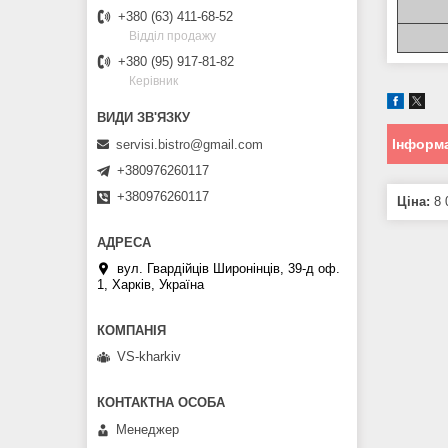
+380 (63) 411-68-52
Відділ продажу
+380 (95) 917-81-82
Керівник
Інформа
servisi.bistro@gmail.com
+380976260117
+380976260117
Ціна:
8 
вул. Гвардійців Широнінців, 39-д оф.
1, Харків, Україна
VS-kharkiv
Менеджер