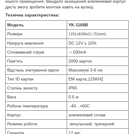
іншого приміщення. Вандало захищений алюмінієвий корпус
дасть змогу зробити монтаж навіть на вулиці.
Технічна характеристика:
Модель
YK-1168B
Розміри
125Lx83Wx21.7D(mm)
Напруга живлення
DC 12V ± 10%
Споживаний струм
＜100mA
Пам'ять
2000 карток
Відстань зчитування карти
Максимум 3-6 см
Тип ID картки
EM карта,125KHZ
Ступінь захисту
IP65
Вага
0.5 кг
Робоча температура
-40...+60C
Корпус
алюмінієвий сплав
Режими роботи
імпульсний, тригерний
Гарантія
12 міс