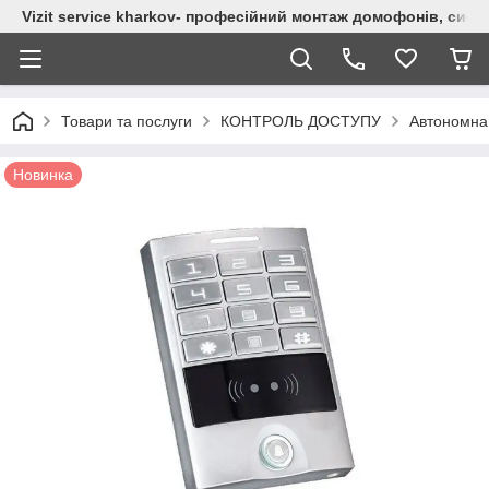
Vizit service kharkov- професійний монтаж домофонів, сист
Товари та послуги
КОНТРОЛЬ ДОСТУПУ
Автономна
Новинка