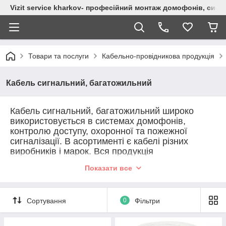
Vizit service kharkov- професійний монтаж домофонів, сист
Товари та послуги
Кабельно-провідникова продукція
Кабель сигнальний, багатожильний
Кабель сигнальний, багатожильний широко
використовується в системах домофонів,
контролю доступу, охоронної та пожежної
сигналізації. В асортименті є кабелі різних
виробників і марок. Вся продукція
сертифікована. Кожен метр кабелю про
Показати все
маркований і поставляється в бухтах від 100м.
Сортування
0
Фільтри