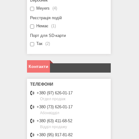
Виробник
Meyers
4
Реєстрація подій
Немає
1
Порт для SD-карти
Так
2
Контакти
+380 (97) 626-01-17
Отдел продаж
+380 (73) 626-01-17
Абонвідділ
+380 (63) 411-68-52
Відділ продажу
+380 (95) 917-81-82