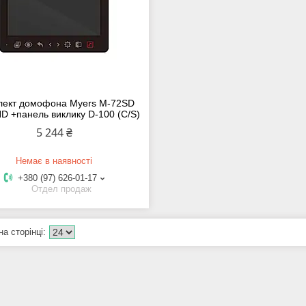
лект домофона Myers M-72SD
HD +панель виклику D-100 (C/S)
5 244 ₴
Немає в наявності
+380 (97) 626-01-17
Отдел продаж