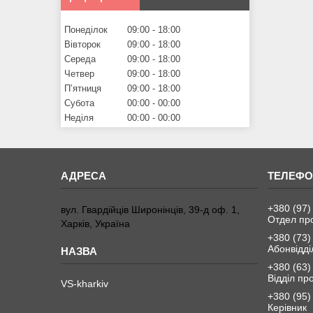
Понеділок
09:00
18:00
Вівторок
09:00
18:00
Середа
09:00
18:00
Четвер
09:00
18:00
Пʼятниця
09:00
18:00
Субота
00:00
00:00
Неділя
00:00
00:00
+380 (97)
вул. Гвардійців Широнінців, 39-д оф. 1,
Отдел пр
Харків, Україна
+380 (73)
Абонвідді
+380 (63)
Відділ пр
VS-kharkiv
+380 (95)
Керівник