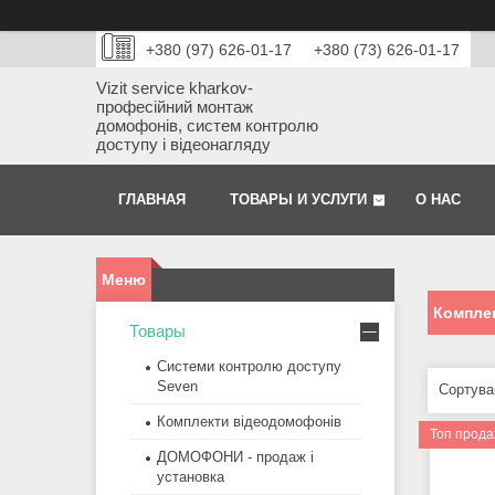
+380 (97) 626-01-17
+380 (73) 626-01-17
Vizit service kharkov-
професійний монтаж
домофонів, систем контролю
доступу і відеонагляду
ГЛАВНАЯ
ТОВАРЫ И УСЛУГИ
О НАС
Компле
Товары
Системи контролю доступу
Seven
Комплекти відеодомофонів
Топ прод
ДОМОФОНИ - продаж і
установка